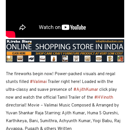
The fireworks begin now! Power-packed visuals and regal
stunts filled
#Valimai
Trailer right here! Loaded with the
ultra-classy and suave presence of
#AjithKumar
click play
now and watch the official Tamil Trailer of the
#HVinoth
directorial! Movie – Valimai Music Composed & Arranged by
Yuvan Shankar Raja Starring: Ajith Kumar, Huma S Qureshi,
Karthikeya, Bani, Sumithra, Achyunth Kumar, Yogi Babu, Raj
Ayyappa, Pugazh & others Written