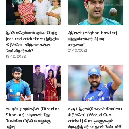
இப்போதெல்லாம் ஓய்வு பெற்ற
ஆப்கன் (Afghan bowler)
(retired cricketers) இந்திய
பந்துவீச்சாளர் அபார
கிரிக்கெட் வீரர்கள் என்ன
சாதனை!!!
செய்கிறார்கள்?
21/10/2021
19/12/2022
டைரக்டர் ஷங்கரின் (Director
வரும் இரண்டு உலகக் கோப்பை
Shankar) மருமகன் மீது
கிரிக்கெட் (World Cup
போக்சோ பிரிவில் வழக்கு
cricket) போட்டிகளுக்கும்
பதிவு!
ரோஹித் சர்மா தான் கேப்டன்!!!