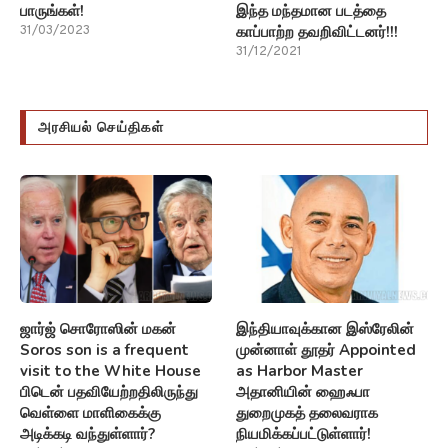
பாருங்கள்!
இந்த மந்தமான படத்தை
காப்பாற்ற தவறிவிட்டனர்!!!
31/03/2023
31/12/2021
அரசியல் செய்திகள்
ஜார்ஜ் சொரோஸின் மகன்
இந்தியாவுக்கான இஸ்ரேலின்
Soros son is a frequent
முன்னாள் தூதர் Appointed
visit to the White House
as Harbor Master
பிடென் பதவியேற்றதிலிருந்து
அதானியின் ஹைஃபா
வெள்ளை மாளிகைக்கு
துறைமுகத் தலைவராக
அடிக்கடி வந்துள்ளார்?
நியமிக்கப்பட்டுள்ளார்!