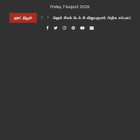
Friday, 7 August 2026
 எதிர்கால மரபணு பொறியியல் முயற்சிகளுக்கு இதை ஒரு பயனுள்ள கருவியாக மாற்றல
ஹாட் நியூஸ்
ஹெச் சிஎல் டெக் சி விஜயகுமார் அதிக சம்பளம் வா