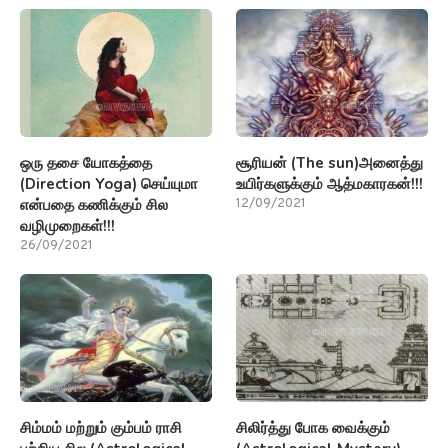
ஒரு தசை யோகத்தை
சூரியன் (The sun)அனைத்து
(Direction Yoga) செய்யுமா
உயிர்களுக்கும் ஆத்மகாரகன்!!!
என்பதை கணிக்கும் சில
12/09/2021
வழிமுறைகள்!!!
26/09/2021
சிம்மம் மற்றும் கும்பம் ராசி
சிலிர்த்து போக வைக்கும்