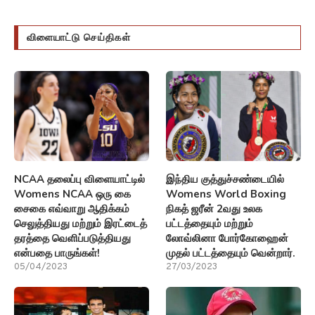
விளையாட்டு செய்திகள்
NCAA தலைப்பு விளையாட்டில்
இந்திய குத்துச்சண்டையில்
Womens NCAA ஒரு கை
Womens World Boxing
சைகை எவ்வாறு ஆதிக்கம்
நிகத் ஜரீன் 2வது உலக
செலுத்தியது மற்றும் இரட்டைத்
பட்டத்தையும் மற்றும்
தரத்தை வெளிப்படுத்தியது
லோவ்லினா போர்கோஹைன்
என்பதை பாருங்கள்!
முதல் பட்டத்தையும் வென்றார்.
05/04/2023
27/03/2023