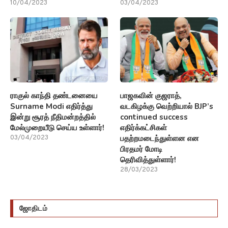
10/04/2023
03/04/2023
ராகுல் காந்தி தண்டனையை
பாஜகவின் குஜராத்,
Surname Modi எதிர்த்து
வடகிழக்கு வெற்றியால் BJP’s
இன்று சூரத் நீதிமன்றத்தில்
continued success
மேல்முறையீடு செய்ய உள்ளார்!
எதிர்க்கட்சிகள்
பதற்றமடைந்துள்ளன என
03/04/2023
பிரதமர் மோடி
தெரிவித்துள்ளார்!
28/03/2023
ஜோதிடம்