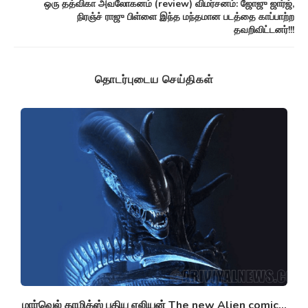
ஒரு தத்விகா அவலோகனம் (review) விமர்சனம்: ஜோஜு ஜார்ஜ்,
நிரஞ்ச் ராஜு பிள்ளை இந்த மந்தமான படத்தை காப்பாற்ற
தவறிவிட்டனர்!!!
தொடர்புடைய செய்திகள்
மார்வெல் காமிக்ஸ் புதிய ஏலியன் The new Alien comic...