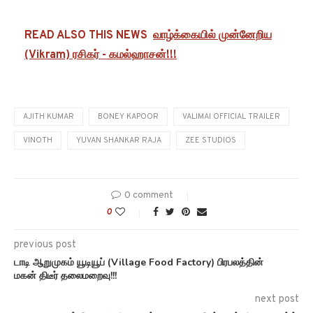
READ ALSO THIS NEWS
வாழ்க்கையில் முன்னேறிய
(Vikram) ரசிகர் - கமல்ஹாசன்!!!
AJITH KUMAR
BONEY KAPOOR
VALIMAI OFFICIAL TRAILER
VINOTH
YUVAN SHANKAR RAJA
ZEE STUDIOS
0 comment
0
previous post
டாடி ஆறுமுகம் யூடியூப் (Village Food Factory) பிரபலத்தின்
மகன் திடீர் தலைமறைவு!!!
next post