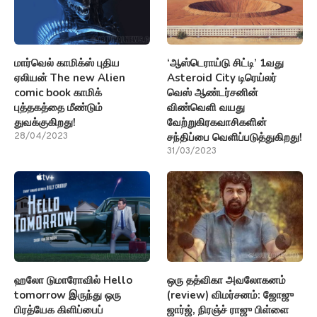
மார்வெல் காமிக்ஸ் புதிய
‘ஆஸ்டெராய்டு சிட்டி’ 1வது
ஏலியன் The new Alien
Asteroid City டிரெய்லர்
comic book காமிக்
வெஸ் ஆண்டர்சனின்
புத்தகத்தை மீண்டும்
விண்வெளி வயது
துவக்குகிறது!
வேற்றுகிரகவாசிகளின்
சந்திப்பை வெளிப்படுத்துகிறது!
28/04/2023
31/03/2023
ஹலோ டுமாரோவில் Hello
ஒரு தத்விகா அவலோகனம்
tomorrow இருந்து ஒரு
(review) விமர்சனம்: ஜோஜு
பிரத்யேக கிளிப்பைப்
ஜார்ஜ், நிரஞ்ச் ராஜு பிள்ளை