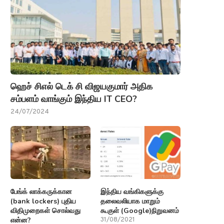
ஹெச் சிஎல் டெக் சி விஜயகுமார் அதிக
சம்பளம் வாங்கும் இந்திய IT CEO?
24/07/2024
பேங்க் லாக்கருக்கான
இந்திய வங்கிகளுக்கு
(bank lockers) புதிய
தலைவலியாக மாறும்
விதிமுறைகள் சொல்வது
கூகுள் (Google)நிறுவனம்
என்ன?
31/08/2021