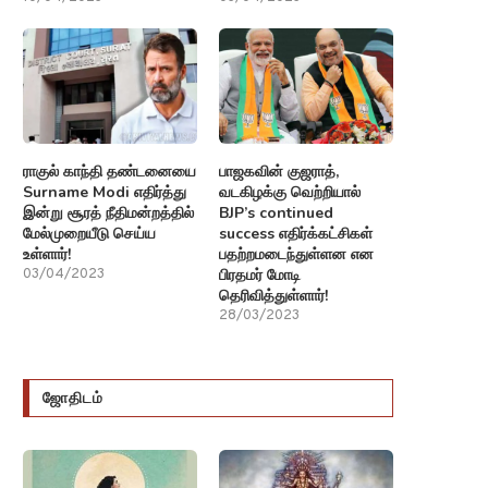
ராகுல் காந்தி தண்டனையை
பாஜகவின் குஜராத்,
Surname Modi எதிர்த்து
வடகிழக்கு வெற்றியால்
இன்று சூரத் நீதிமன்றத்தில்
BJP’s continued
மேல்முறையீடு செய்ய
success எதிர்க்கட்சிகள்
உள்ளார்!
பதற்றமடைந்துள்ளன என
பிரதமர் மோடி
03/04/2023
தெரிவித்துள்ளார்!
28/03/2023
ஜோதிடம்