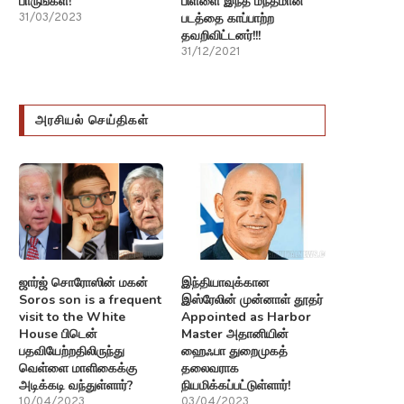
பாருங்கள்!
பிள்ளை இந்த மந்தமான
படத்தை காப்பாற்ற
31/03/2023
தவறிவிட்டனர்!!!
31/12/2021
அரசியல் செய்திகள்
ஜார்ஜ் சொரோஸின் மகன்
இந்தியாவுக்கான
Soros son is a frequent
இஸ்ரேலின் முன்னாள் தூதர்
visit to the White
Appointed as Harbor
House பிடென்
Master அதானியின்
பதவியேற்றதிலிருந்து
ஹைஃபா துறைமுகத்
வெள்ளை மாளிகைக்கு
தலைவராக
அடிக்கடி வந்துள்ளார்?
நியமிக்கப்பட்டுள்ளார்!
10/04/2023
03/04/2023