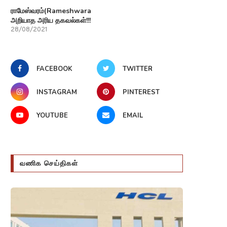
ராமேஸ்வரம்(Rameshwaram)பற்றி
அறியாத அரிய தகவல்கள்!!!
28/08/2021
பெர்ஸ்வரன்ஸ் ரோவரின்
காலநிலை மாற்றம் பூமியிலும் Cli
ுத்திசாலித்தனமான Mars helicopter
change செவ்வாய் கிரகத்திலு
FACEBOOK
TWITTER
take flight மார்ஸ்...
எவ்வாறு...
20/12/2023
11/12/2023
INSTAGRAM
PINTEREST
YOUTUBE
EMAIL
வணிக செய்திகள்