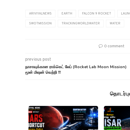
ARIVIYALNEWS
EARTH
FALCON 9 ROCKET
LAUN
SWOTMISSION
TRACKINGWORLDWATER
WATER
0 comment
previous post
நாசாவுக்கான ராக்கெட் லேப் (Rocket Lab Moon Mission)
மூன் மிஷன் வெற்றி !!!
தொடர்ப