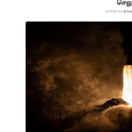
செலு
written by
Arivi