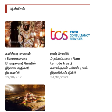
ஆன்மீகம்
சனீஸ்வர பகவான்
ராமர் கோவில்
(Saneeswara
அறக்கட்டளை (Ram
Bhagavan) கோவில்
temple trust)
நிர்வாக அதிகாரி
கணக்குகள் டிசிஎஸ் மூலம்
நியமனம்!!!
நிர்வகிக்கப்படும்!!!
29/10/2021
24/10/2021