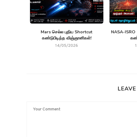
கம் கொண்ட
Mars செல்ல புதிய Shortcut
NASA-ISRO N
tar...
கண்டுபிடித்த விஞ்ஞானிகள்!
கண
14/05/2026
LEAVE