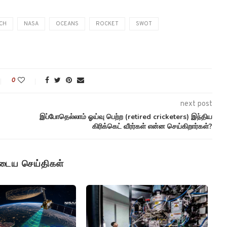
CH
NASA
OCEANS
ROCKET
SWOT
0
next post
இப்போதெல்லாம் ஓய்வு பெற்ற (retired cricketers) இந்திய
கிரிக்கெட் வீரர்கள் என்ன செய்கிறார்கள்?
ுடைய செய்திகள்