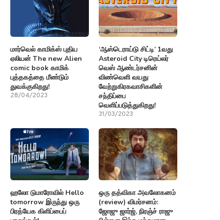
மார்வெல் காமிக்ஸ் புதிய
‘ஆஸ்டெராய்டு சிட்டி’ 1வது
ஏலியன் The new Alien
Asteroid City டிரெய்லர்
comic book காமிக்
வெஸ் ஆண்டர்சனின்
புத்தகத்தை மீண்டும்
விண்வெளி வயது
துவக்குகிறது!
வேற்றுகிரகவாசிகளின்
சந்திப்பை
28/04/2023
வெளிப்படுத்துகிறது!
31/03/2023
ஹலோ டுமாரோவில் Hello
ஒரு தத்விகா அவலோகனம்
tomorrow இருந்து ஒரு
(review) விமர்சனம்:
பிரத்யேக கிளிப்பைப்
ஜோஜு ஜார்ஜ், நிரஞ்ச் ராஜு