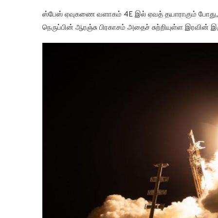
ஸ்பேஸ் ஏவுகணை வளாகம் 4E இல் ஏவத் தயாராகும் போது, ஃபா
நெருப்பின் ஆரஞ்சு பிரகாசம் அதைச் சுற்றியுள்ள இரவின் 