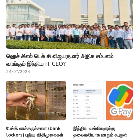
பேங்க் லாக்கருக்கான (bank
இந்திய வங்கிகளுக்கு
lockers) புதிய விதிமுறைகள்
தலைவலியாக மாறும் கூகுள்
சொல்வது என்ன?
(Google)நிறுவனம்
06/09/2021
31/08/2021
டிவி, பிரிட்ஜ், வாஷிங் மெஷின்
சென்னை ஒரு கிலோ தக்காளி
தயாரிப்பில் இறங்கும்
(Tomatoes Cost) விலை
(Mukesh) முகேஷ்!!!
ரூ.90 முதல் ரூ.100!!!