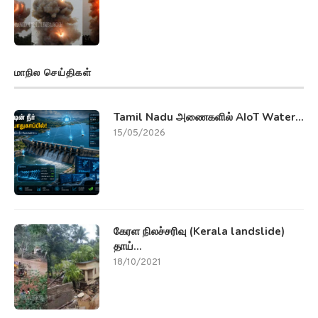
கேரள நிலச்சரிவு (Kerala landslide)
தாய்...
18/10/2021
குப்பைகளை தூக்கி (Chennai
Corporation Notice)...
16/10/2021
மாவட்ட செய்திகள்
தமிழகத்தில் தொடரும் (Caste killings)