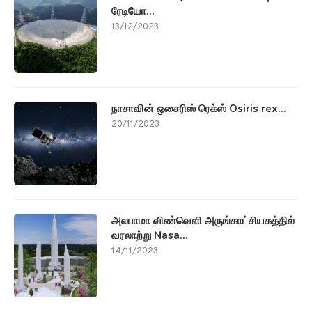
அலபாமா விண்வெளி அருங்காட்சியகத்தில்
வரலாற்று Nasa...
14/11/2023
தேசிய செய்திகள்
அகமதாபாத்தில் சபர்மதி ஆற்றில் உள்ள
Cracked...
08/04/2023
ஒரு நாடு (One country two...