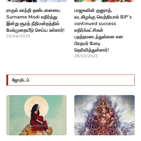
ஜோதிடம்
ஒரு தசை யோகத்தை
சூரியன் (The sun)அனைத்து
(Direction Yoga) செய்யுமா
உயிர்களுக்கும் ஆத்மகாரகன்!!!
என்பதை கணிக்கும் சில
12/09/2021
வழிமுறைகள்!!!
26/09/2021