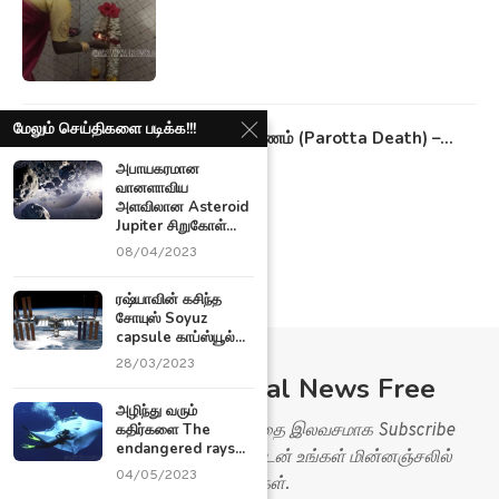
Subscribe Ariviyal News Free
மேலும் செய்திகளை படிக்க!!!
Ariviyal News இணையதளத்தை இலவசமாக Subscribe
அபாயகரமான
செய்து செய்திகளை உடனுக்குடன் உங்கள் மின்னஞ்சலில்
வானளாவிய
பெறுங்கள்.
அளவிலான Asteroid
Jupiter சிறுகோள்...
Please check your spam folder, if you will not get the mail
08/04/2023
in you inbox
&
ரஷ்யாவின் கசிந்த
mark mail as not spam!!!
சோயுஸ் Soyuz
capsule காப்ஸ்யூல்...
28/03/2023
அழிந்து வரும்
கதிர்களை The
endangered rays...
04/05/2023