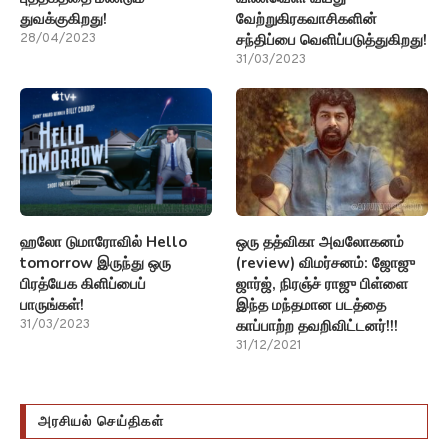
tomorrow இருந்து ஒரு
(review) விமர்சனம்: ஜோஜு
பிரத்யேக கிளிப்பைப்
ஜார்ஜ், நிரஞ்ச் ராஜு பிள்ளை
பாருங்கள்!
இந்த மந்தமான படத்தை
காப்பாற்ற தவறிவிட்டனர்!!!
31/03/2023
31/12/2021
அரசியல் செய்திகள்
ஜார்ஜ் சொரோஸின் மகன்
இந்தியாவுக்கான இஸ்ரேலின்
Soros son is a frequent
முன்னாள் தூதர் Appointed
visit to the White House
as Harbor Master
பிடென் பதவியேற்றதிலிருந்து
அதானியின் ஹைஃபா