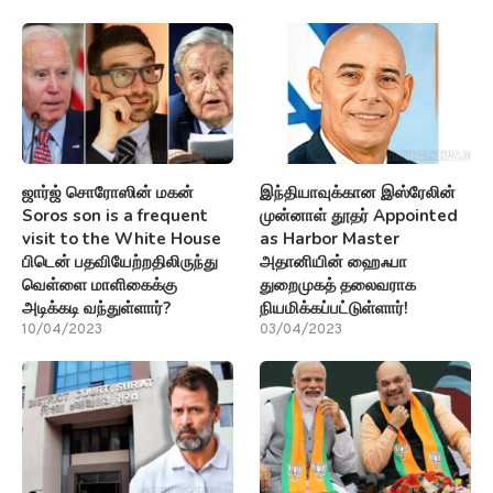
வெள்ளை மாளிகைக்கு
துறைமுகத் தலைவராக
அடிக்கடி வந்துள்ளார்?
நியமிக்கப்பட்டுள்ளார்!
10/04/2023
03/04/2023
ராகுல் காந்தி தண்டனையை
பாஜகவின் குஜராத்,
Surname Modi எதிர்த்து
வடகிழக்கு வெற்றியால் BJP’s
இன்று சூரத் நீதிமன்றத்தில்
continued success
மேல்முறையீடு செய்ய உள்ளார்!
எதிர்க்கட்சிகள்
பதற்றமடைந்துள்ளன என
03/04/2023
பிரதமர் மோடி
தெரிவித்துள்ளார்!
28/03/2023