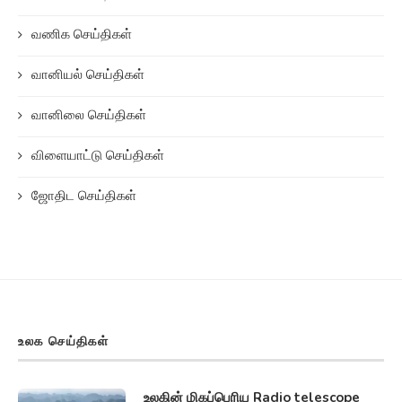
உலக செய்திகள்
உலகின் மிகப்பெரிய Radio telescope
ரேடியோ...
13/12/2023
நாசாவின் ஒசைரிஸ் ரெக்ஸ் Osiris rex...
20/11/2023