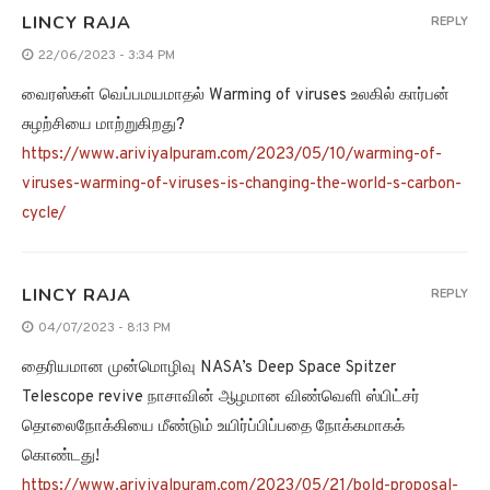
LINCY RAJA
REPLY
04/07/2023 - 8:13 PM
தைரியமான முன்மொழிவு NASA’s Deep Space Spitzer
Telescope revive நாசாவின் ஆழமான விண்வெளி ஸ்பிட்சர்
தொலைநோக்கியை மீண்டும் உயிர்ப்பிப்பதை நோக்கமாகக்
கொண்டது!
https://www.ariviyalpuram.com/2023/05/21/bold-proposal-
to-revive-nasa-s-deep-space-spitzer-telescope-aims-to-
revive-nasa-s-deep-space-spitzer-telescope/
BRAMMI
REPLY
02/08/2023 - 7:27 PM
காலநிலை மாற்றம் எவ்வளவு கொடூரமாக The climate change
வெப்பமான கோடைகாலங்களின் முரண்பாடுகளை அதிகரிக்கிறது
என்ற தகவல்கள் இங்கே!