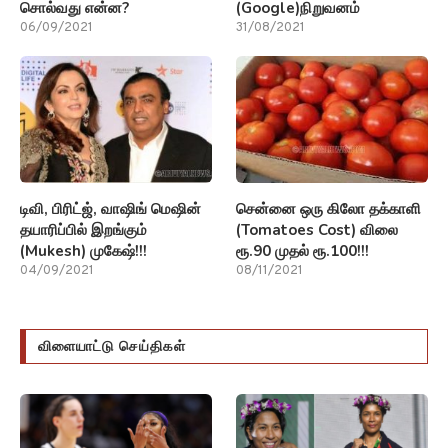
04/09/2021
08/11/2021
விளையாட்டு செய்திகள்
NCAA தலைப்பு விளையாட்டில்
இந்திய குத்துச்சண்டையில்
Womens NCAA ஒரு கை
Womens World Boxing
சைகை எவ்வாறு ஆதிக்கம்
நிகத் ஜரீன் 2வது உலக
செலுத்தியது மற்றும் இரட்டைத்
பட்டத்தையும் மற்றும்
தரத்தை வெளிப்படுத்தியது
லோவ்லினா போர்கோஹைன்
என்பதை பாருங்கள்!
முதல் பட்டத்தையும் வென்றார்.
05/04/2023
27/03/2023