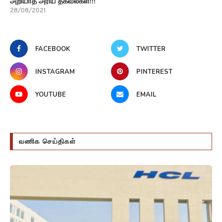
வணிக செய்திகள்
ஹெச் சிஎல் டெக் சி விஜயகுமார் அதிக சம்பளம்
வாங்கும் இந்திய IT CEO?
24/07/2024