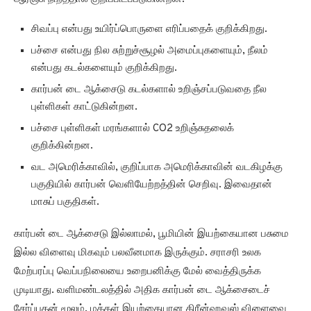
பகுதியில் கார்பன் வெளியேற்றத்தின் செறிவு. இவைதான்
மாசுப் பகுதிகள்.
கார்பன் டை ஆக்சைடு இல்லாமல், பூமியின் இயற்கையான பசுமை
இல்ல விளைவு மிகவும் பலவீனமாக இருக்கும். சராசரி உலக
மேற்பரப்பு வெப்பநிலையை உறைபனிக்கு மேல் வைத்திருக்க
முடியாது. வளிமண்டலத்தில் அதிக கார்பன் டை ஆக்சைடைச்
சேர்ப்பதன் மூலம், மக்கள் இயற்கையான கிரீன்ஹவுஸ் விளைவை
மிகைப்படுத்தி, உலகளாவிய வெப்பநிலையை ஏற்படுத்துகின்றனர்.
“நாசாவின் குளோபல் மாடலிங் மற்றும் அசிமிலேஷன்
அலுவலகத்தில் உள்ள புதிய கணினி மாடலிங் நுட்பங்கள், நமது
வளிமண்டலத்தைப் பிரிக்கவும், இந்த ரன்வே இன்சுலேட்டருக்கு சில
முக்கிய பங்களிப்பாளர்களைப் புரிந்துகொள்ளவும்
அனுமதிக்கின்றன” என்று நாசா வலைப்பதிவு இடுகையில்
கூறுகிறது.