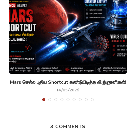
g
Mars செல்ல புதிய Shortcut கண்டுபிடித்த விஞ்ஞானிகள்!
14/05/2026
3 COMMENTS
LINCY RAJA
REPLY
22/06/2023 - 3:34 PM
வைரஸ்கள் வெப்பமயமாதல் Warming of viruses உலகில் கார்பன்
சுழற்சியை மாற்றுகிறது?
https://www.ariviyalpuram.com/2023/05/10/warming-of-
viruses-warming-of-viruses-is-changing-the-world-s-carbon-
cycle/