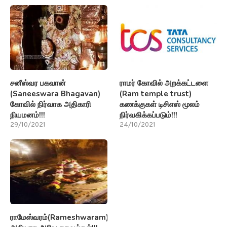
ராமேஸ்வரம்(Rameshwaram)பற்றி
அறியாத அரிய தகவல்கள்!!!
28/08/2021
FACEBOOK
TWITTER
INSTAGRAM
PINTEREST
YOUTUBE
EMAIL