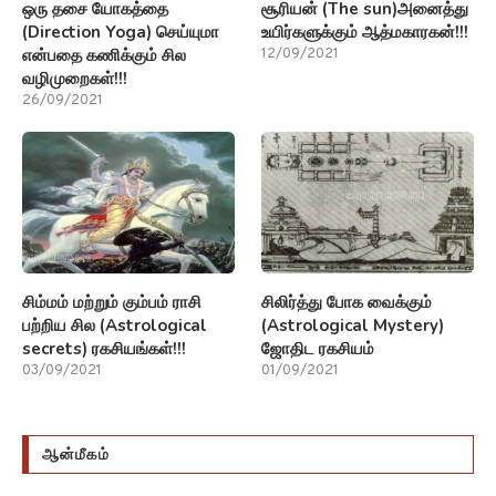
சிம்மம் மற்றும் கும்பம் ராசி
சிலிர்த்து போக வைக்கும்
பற்றிய சில (Astrological
(Astrological Mystery)
secrets) ரகசியங்கள்!!!
ஜோதிட ரகசியம்
03/09/2021
01/09/2021
ஆன்மீகம்
சனீஸ்வர பகவான்
ராமர் கோவில் அறக்கட்டளை
(Saneeswara Bhagavan)
(Ram temple trust)
கோவில் நிர்வாக அதிகாரி
கணக்குகள் டிசிஎஸ் மூலம்
நியமனம்!!!
நிர்வகிக்கப்படும்!!!
29/10/2021
24/10/2021