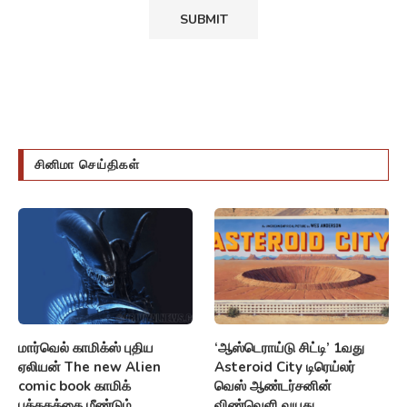
மார்வெல் காமிக்ஸ் புதிய
‘ஆஸ்டெராய்டு சிட்டி’ 1வது
ஏலியன் The new Alien
Asteroid City டிரெய்லர்
comic book காமிக்
வெஸ் ஆண்டர்சனின்
புத்தகத்தை மீண்டும்
விண்வெளி வயது
துவக்குகிறது!
வேற்றுகிரகவாசிகளின்
சந்திப்பை வெளிப்படுத்துகிறது!
28/04/2023
31/03/2023
ஹலோ டுமாரோவில் Hello
ஒரு தத்விகா அவலோகனம்