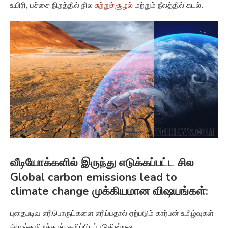
வீடியோக்களில் இருந்து எடுக்கப்பட்ட சில
Global carbon emissions lead to
climate change முக்கியமான விஷயங்கள்:
புதைபடிவ எரிபொருட்களை எரிப்பதால் ஏற்படும் கார்பன் உமிழ்வுகள்
ஆரஞ்சு நிறத்தால் குறிப்பிடப்படுகின்றன.
சிவப்பு என்பது உயிர்ப்பொருளை எரிப்பதைக் குறிக்கிறது.
பச்சை என்பது நில சுற்றுச்சூழல் அமைப்புகளையும், நீலம்
என்பது கடல்களையும் குறிக்கிறது.
கார்பன் டை ஆக்சைடு கடல்களால் உறிஞ்சப்படுவதை நீல
புள்ளிகள் காட்டுகின்றன.
பச்சை புள்ளிகள் மரங்களால் CO2 உறிஞ்சுதலைக்
குறிக்கின்றன.
வட அமெரிக்காவில், குறிப்பாக அமெரிக்காவின் வடகிழக்கு