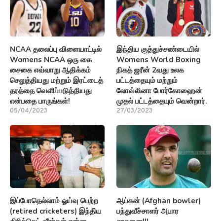
இப்போதெல்லாம் ஓய்வு பெற்ற
ஆப்கன் (Afghan bowler)
(retired cricketers) இந்திய
பந்துவீச்சாளர் அபார
கிரிக்கெட் வீரர்கள் என்ன
சாதனை!!!
செய்கிறார்கள்?
21/10/2021
19/12/2022
டைரக்டர் ஷங்கரின் (Director
வரும் இரண்டு உலகக் கோப்பை
Shankar) மருமகன் மீது
கிரிக்கெட் (World Cup