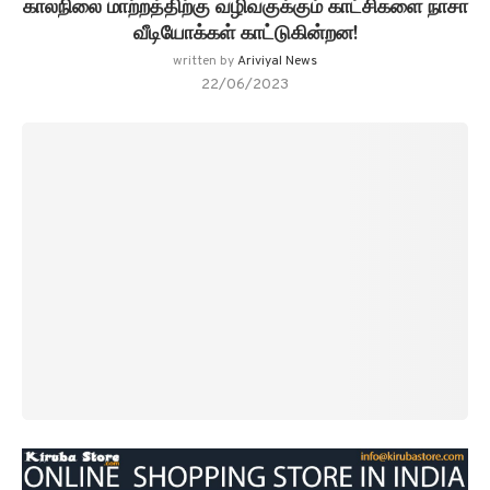
காலநிலை மாற்றத்திற்கு வழிவகுக்கும் காட்சிகளை நாசா
வீடியோக்கள் காட்டுகின்றன!
written by
Ariviyal News
22/06/2023
நேஷனல் ஏரோநாட்டிக்ஸ் அண்ட் ஸ்பேஸ் அட்மினிஸ்ட்ரேஷன் (நாசா)
மனித செயல்பாடு எப்படி (Global carbon emissions lead to
climate change)
வளிமண்டலத்தில்
கார்பன் டை ஆக்சைட்டின்
செறிவை அதிகரிக்கிறது என்ற அதிர்ச்சியூட்டும் காட்சிகளை
படம்பிடித்துள்ளது.