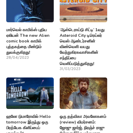
மார்வெல் காமிக்ஸ் புதிய
‘ஆஸ்டெராய்டு சிட்டி’ 1வது
ஏலியன் The new Alien
Asteroid City டிரெய்லர்
comic book காமிக்
வெஸ் ஆண்டர்சனின்
புத்தகத்தை மீண்டும்
விண்வெளி வயது
துவக்குகிறது!
வேற்றுகிரகவாசிகளின்
சந்திப்பை
28/04/2023
வெளிப்படுத்துகிறது!
31/03/2023
ஹலோ டுமாரோவில் Hello
ஒரு தத்விகா அவலோகனம்
tomorrow இருந்து ஒரு
(review) விமர்சனம்:
பிரத்யேக கிளிப்பைப்
ஜோஜு ஜார்ஜ், நிரஞ்ச் ராஜு