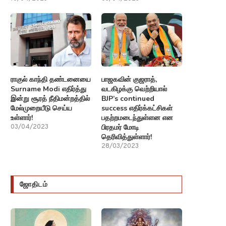
ராகுல் காந்தி தண்டனையை
பாஜகவின் குஜராத்,
Surname Modi எதிர்த்து
வடகிழக்கு வெற்றியால்
இன்று சூரத் நீதிமன்றத்தில்
BJP’s continued
மேல்முறையீடு செய்ய
success எதிர்க்கட்சிகள்
உள்ளார்!
பதற்றமடைந்துள்ளன என
பிரதமர் மோடி
03/04/2023
தெரிவித்துள்ளார்!
28/03/2023
ஜோதிடம்