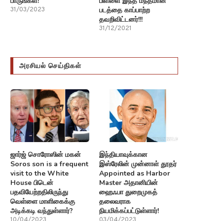
பாருங்கள்!
பிள்ளை இந்த மந்தமான
படத்தை காப்பாற்ற
31/03/2023
தவறிவிட்டனர்!!!
31/12/2021
அரசியல் செய்திகள்
ஜார்ஜ் சொரோஸின் மகன்
இந்தியாவுக்கான
Soros son is a frequent
இஸ்ரேலின் முன்னாள் தூதர்
visit to the White
Appointed as Harbor
House பிடென்
Master அதானியின்
பதவியேற்றதிலிருந்து
ஹைஃபா துறைமுகத்
வெள்ளை மாளிகைக்கு
தலைவராக
அடிக்கடி வந்துள்ளார்?
நியமிக்கப்பட்டுள்ளார்!
10/04/2023
03/04/2023