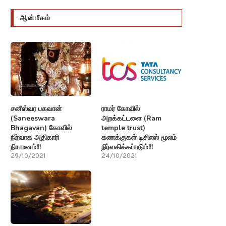
ஆன்மீகம்
சனீஸ்வர பகவான்
ராமர் கோவில்
(Saneeswara
அறக்கட்டளை (Ram
Bhagavan) கோவில்
temple trust)
நிர்வாக அதிகாரி
கணக்குகள் டிசிஎஸ் மூலம்
நியமனம்!!!
நிர்வகிக்கப்படும்!!!
29/10/2021
24/10/2021