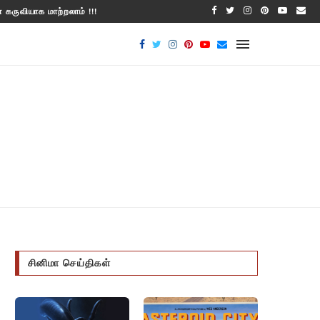
கருவியாக மாற்றலாம் !!!
ஹெச் சிஎல
சினிமா செய்திகள்