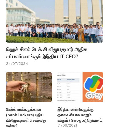
ஹெச் சிஎல் டெக் சி விஜயகுமார் அதிக
சம்பளம் வாங்கும் இந்திய IT CEO?
24/07/2024
பேங்க் லாக்கருக்கான
இந்திய வங்கிகளுக்கு
(bank lockers) புதிய
தலைவலியாக மாறும்
விதிமுறைகள் சொல்வது
கூகுள் (Google)நிறுவனம்
என்ன?
31/08/2021