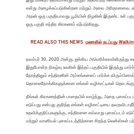
இது மிகவும் தீவிரமானது மற்றும் உதவியற்ற கண்ணால் எளி
என்று அழைக்கப்படுகின்றன மற்றும் அவை அரிதானவை. ஏன
அதன் ஒரு பகுதியாவது பூமியின் நிழலின் இருண்ட உள் ப
ஒரு பகுதி சந்திர கிரகணம் ஏற்படுகிறது.
READ ALSO THIS NEWS
மணலில் நடப்பது Walking
நவம்பர் 30. 2020 அன்று, ஐக்கிய அமெரிக்காவிலிருந்து 
இதுபோன்ற நிகழ்வு உலகின் இந்தப் பகுதியில் இருந்து மார
நேரத்திலும் சந்திரனின் அம்சங்களைப் பார்க்க விரும்பினா
தொலைநோக்கிகளுக்கான எங்கள் வழிகாட்டிகள் தொடங்குவத
நீங்கள் கிரகணத்தின் பாதையில் வாழ்ந்து, அதை புகைப்படம்
எடுப்பது என்பது குறித்த எங்கள் வழிகாட்டியை தவறவிடாத
உதவிக்குறிப்புகளுக்கு, சந்திரனை எவ்வாறு புகைப்படம் எடு
மற்றும் வானியல் புகைப்படத்திற்கான சிறந்த லென்ஸ்கள் பற்