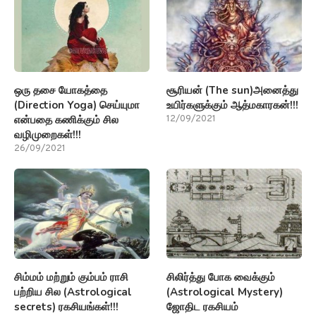
ஒரு தசை யோகத்தை
சூரியன் (The sun)அனைத்து
(Direction Yoga) செய்யுமா
உயிர்களுக்கும் ஆத்மகாரகன்!!!
என்பதை கணிக்கும் சில
12/09/2021
வழிமுறைகள்!!!
26/09/2021
சிம்மம் மற்றும் கும்பம் ராசி
சிலிர்த்து போக வைக்கும்
பற்றிய சில (Astrological
(Astrological Mystery)
secrets) ரகசியங்கள்!!!
ஜோதிட ரகசியம்