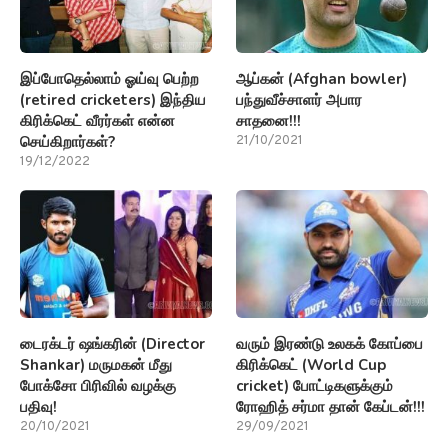
இப்போதெல்லாம் ஓய்வு பெற்ற
ஆப்கன் (Afghan bowler)
(retired cricketers) இந்திய
பந்துவீச்சாளர் அபார
கிரிக்கெட் வீரர்கள் என்ன
சாதனை!!!
செய்கிறார்கள்?
21/10/2021
19/12/2022
டைரக்டர் ஷங்கரின் (Director
வரும் இரண்டு உலகக் கோப்பை
Shankar) மருமகன் மீது
கிரிக்கெட் (World Cup
போக்சோ பிரிவில் வழக்கு
cricket) போட்டிகளுக்கும்
பதிவு!
ரோஹித் சர்மா தான் கேப்டன்!!!
20/10/2021
29/09/2021