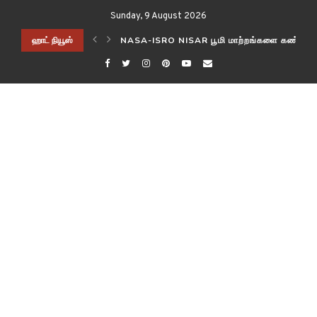
Sunday, 9 August 2026
ிடித்த விஞ்ஞானிகள்!
ஹாட் நியூஸ்
NASA-ISRO NISAR பூமி மாற்றங்களை கண்காணி