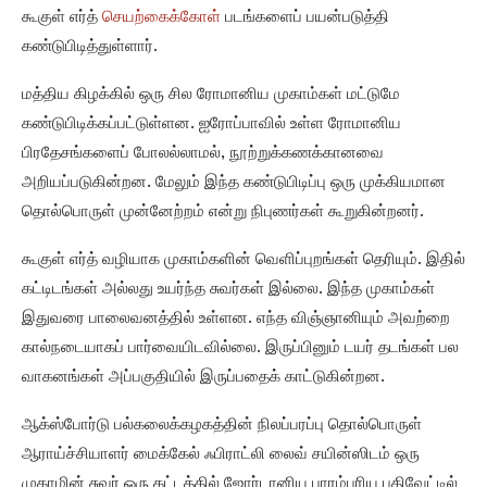
கூகுள் எர்த்
செயற்கைக்கோள்
படங்களைப் பயன்படுத்தி
கண்டுபிடித்துள்ளார்.
மத்திய கிழக்கில் ஒரு சில ரோமானிய முகாம்கள் மட்டுமே
கண்டுபிடிக்கப்பட்டுள்ளன. ஐரோப்பாவில் உள்ள ரோமானிய
பிரதேசங்களைப் போலல்லாமல், நூற்றுக்கணக்கானவை
அறியப்படுகின்றன. மேலும் இந்த கண்டுபிடிப்பு ஒரு முக்கியமான
தொல்பொருள் முன்னேற்றம் என்று நிபுணர்கள் கூறுகின்றனர்.
கூகுள் எர்த் வழியாக முகாம்களின் வெளிப்புறங்கள் தெரியும். இதில்
கட்டிடங்கள் அல்லது உயர்ந்த சுவர்கள் இல்லை. இந்த முகாம்கள்
இதுவரை பாலைவனத்தில் உள்ளன. எந்த விஞ்ஞானியும் அவற்றை
கால்நடையாகப் பார்வையிடவில்லை. இருப்பினும் டயர் தடங்கள் பல
வாகனங்கள் அப்பகுதியில் இருப்பதைக் காட்டுகின்றன.
ஆக்ஸ்போர்டு பல்கலைக்கழகத்தின் நிலப்பரப்பு தொல்பொருள்
ஆராய்ச்சியாளர் மைக்கேல் ஃபிராட்லி லைவ் சயின்ஸிடம் ஒரு
முகாமின் சுவர் ஒரு கட்டத்தில் ஜோர்டானிய பாரம்பரிய பதிவேட்டில்