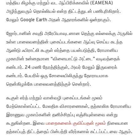
மத்திய கிழக்கு மற்றும் வட ஆப்பிரிக்காவில் (EAMENA)
அழிந்துவரும் தொல்லியல் என்ற திட்டத்துடன் பணிபுரிகிறார்.
மேலும் Google Earth அதன் ஆதாரங்களில் ஒன்றாகும்.
ஜோர்டானின் சவுதி அரேபியாவுடனான தெற்கு எல்லைக்கு அருகில்
உள்ள பாலைவனத்தின் புகைப்படங்களை ஆய்வு செய்ய கடந்த
ஆண்டு ஃபிராட்லி கூகுள் எர்த்தை பயன்படுத்தி, ரோமானிய
முகாமின் உன்னதமான “விளையாட்டு அட்டை” வடிவத்தைக்
கண்டார். 24 மணி நேரத்திற்குள், அவர் மேலும் இருவரைக்
கண்டார். பேயரில் ஒரு சோலையிலிருந்து தோராயமாக
தென்கிழக்கே பாலைவனத்திற்குச் சென்றார்.
கூகுள் எர்த் மற்றும் வான்வழி புகைப்படங்கள் மூலம்
மேற்கொள்ளப்பட்ட மேலதிக விசாரணைகள், தற்காலிக ரோமானிய
இராணுவ முகாம்களின் தனிச்சிறப்பு எஞ்சியுள்ளவை என்று
கூறுகின்றன. இவை
பாறைகளைக் குவிப்பதன் மூலம்
நிலையான
தற்காப்புத் திட்டத்தைப் பின்பற்றி வீரர்களால் கட்டப்பட்டவை ஆகும்.