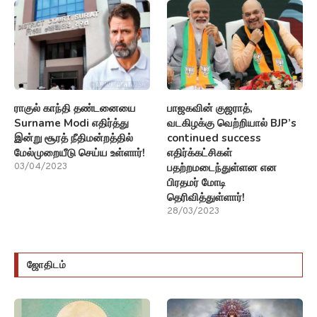
ராகுல் காந்தி தண்டனையை
பாஜகவின் குஜராத்,
Surname Modi எதிர்த்து
வடகிழக்கு வெற்றியால் BJP’s
இன்று சூரத் நீதிமன்றத்தில்
continued success
மேல்முறையீடு செய்ய உள்ளார்!
எதிர்க்கட்சிகள்
பதற்றமடைந்துள்ளன என
03/04/2023
பிரதமர் மோடி
தெரிவித்துள்ளார்!
28/03/2023
ஜோதிடம்