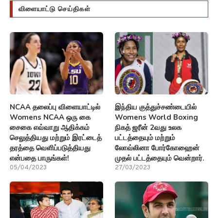
விளையாட்டு செய்திகள்
NCAA தலைப்பு விளையாட்டில்
இந்திய குத்துச்சண்டையில்
Womens NCAA ஒரு கை
Womens World Boxing
சைகை எவ்வாறு ஆதிக்கம்
நிகத் ஜரீன் 2வது உலக
செலுத்தியது மற்றும் இரட்டைத்
பட்டத்தையும் மற்றும்
தரத்தை வெளிப்படுத்தியது
லோவ்லினா போர்கோஹைன்
என்பதை பாருங்கள்!
முதல் பட்டத்தையும் வென்றார்.
05/04/2023
27/03/2023