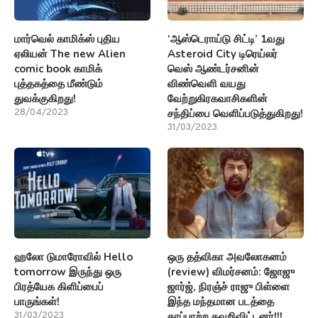
மார்வெல் காமிக்ஸ் புதிய
‘ஆஸ்டெராய்டு சிட்டி’ 1வது
ஏலியன் The new Alien
Asteroid City டிரெய்லர்
comic book காமிக்
வெஸ் ஆண்டர்சனின்
புத்தகத்தை மீண்டும்
விண்வெளி வயது
துவக்குகிறது!
வேற்றுகிரகவாசிகளின்
சந்திப்பை வெளிப்படுத்துகிறது!
28/04/2023
31/03/2023
ஹலோ டுமாரோவில் Hello
ஒரு தத்விகா அவலோகனம்
tomorrow இருந்து ஒரு
(review) விமர்சனம்: ஜோஜு
பிரத்யேக கிளிப்பைப்
ஜார்ஜ், நிரஞ்ச் ராஜு பிள்ளை
பாருங்கள்!
இந்த மந்தமான படத்தை
காப்பாற்ற தவறிவிட்டனர்!!!
31/03/2023