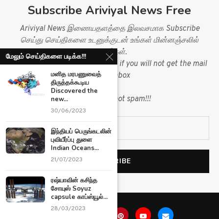
Subscribe Ariviyal News Free
Ariviyal News இணையதளத்தை இலவசமாக Subscribe
செய்து செய்திகளை உடனுக்குடன் உங்கள் மின்னஞ்சலில்
பெறுங்கள்.
மேலும் செய்திகளை படிக்க!!!
Please check your spam folder, if you will not get the mail
மனித மரபணுவைத்
in you inbox
திருத்தக்கூடிய
&
Discovered the
mark mail as not spam!!!
new...
30/06/2023
இந்தியப் பெருங்கடலின்
புவியீர்ப்பு துளை
Indian Oceans...
21/07/2023
ரஷ்யாவின் கசிந்த
சோயுஸ் Soyuz
capsule காப்ஸ்யூல்...
28/03/2023