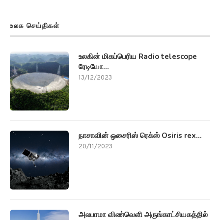
உலக செய்திகள்
உலகின் மிகப்பெரிய Radio telescope
ரேடியோ...
13/12/2023
நாசாவின் ஒசைரிஸ் ரெக்ஸ் Osiris rex...
20/11/2023
அலபாமா விண்வெளி அருங்காட்சியகத்தில்