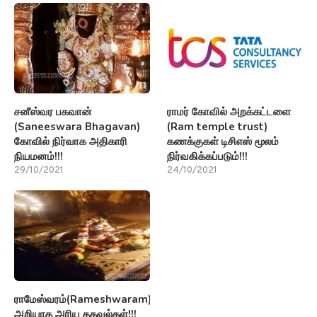
சனீஸ்வர பகவான்
ராமர் கோவில் அறக்கட்டளை
(Saneeswara Bhagavan)
(Ram temple trust)
கோவில் நிர்வாக அதிகாரி
கணக்குகள் டிசிஎஸ் மூலம்
நியமனம்!!!
நிர்வகிக்கப்படும்!!!
29/10/2021
24/10/2021
ராமேஸ்வரம்(Rameshwaram)பற்றி
அறியாத அரிய தகவல்கள்!!!