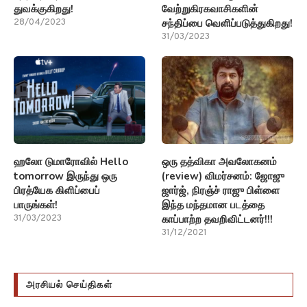
துவக்குகிறது!
வேற்றுகிரகவாசிகளின்
சந்திப்பை வெளிப்படுத்துகிறது!
28/04/2023
31/03/2023
ஹலோ டுமாரோவில் Hello
ஒரு தத்விகா அவலோகனம்
tomorrow இருந்து ஒரு
(review) விமர்சனம்: ஜோஜு
பிரத்யேக கிளிப்பைப்
ஜார்ஜ், நிரஞ்ச் ராஜு பிள்ளை
பாருங்கள்!
இந்த மந்தமான படத்தை
காப்பாற்ற தவறிவிட்டனர்!!!
31/03/2023
31/12/2021
அரசியல் செய்திகள்