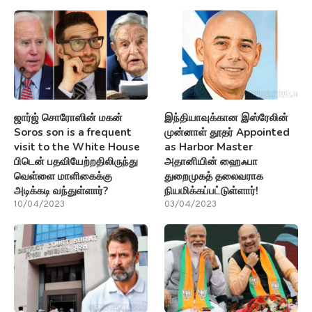
ஜார்ஜ் சொரோஸின் மகன்
இந்தியாவுக்கான இஸ்ரேலின்
Soros son is a frequent
முன்னாள் தூதர் Appointed
visit to the White House
as Harbor Master
பிடென் பதவியேற்றதிலிருந்து
அதானியின் ஹைஃபா
வெள்ளை மாளிகைக்கு
துறைமுகத் தலைவராக
அடிக்கடி வந்துள்ளார்?
நியமிக்கப்பட்டுள்ளார்!
10/04/2023
03/04/2023