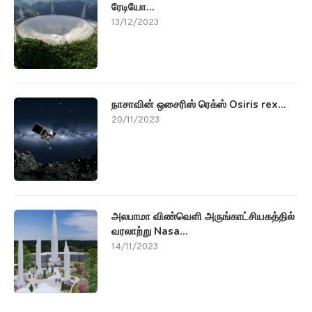
ரேடியோ...
13/12/2023
நாசாவின் ஒசைரிஸ் ரெக்ஸ் Osiris rex...
20/11/2023
அலபாமா விண்வெளி அருங்காட்சியகத்தில்
வரலாற்று Nasa...
14/11/2023