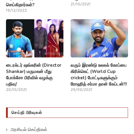
செய்கிறார்கள்?
21/10/2021
19/12/2022
டைரக்டர் ஷங்கரின் (Director
வரும் இரண்டு உலகக் கோப்பை
Shankar) மருமகன் மீது
கிரிக்கெட் (World Cup
போக்சோ பிரிவில் வழக்கு
cricket) போட்டிகளுக்கும்
பதிவு!
ரோஹித் சர்மா தான் கேப்டன்!!!
20/10/2021
29/09/2021
செய்தி பிரிவுகள்
அரசியல் செய்திகள்