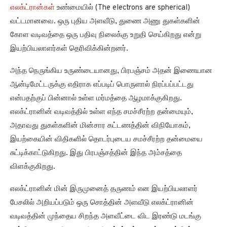
எலக்ட்ரான்கள்
உண்மையில் (The electrons are spherical)
வட்டமானவை. ஒரு புதிய அளவீடு, துணை அணு துகள்களின்
கோள வடிவத்தை ஒரு பதிவு நிலைக்கு உறுதி செய்கிறது என்று
இயற்பியலாளர்கள் தெரிவிக்கின்றனர்.
அந்த நெருங்கிய உருண்டையானது, பிரபஞ்சம் அதன் இணையான
ஆன்டிமேட்டருக்கு எதிராக எப்படிப் பொருளால் நிரப்பப்பட்டது
என்பதற்குப் பின்னால் உள்ள மர்மத்தை ஆழமாக்குகிறது.
எலக்ட்ரானின் வடிவத்தில் உள்ள எந்த சமச்சீரற்ற தன்மையும்,
அதாவது துகள்களின் மின்சார கட்டணத்தின் விநியோகம்,
இயற்கையின் விதிகளில் தொடர்புடைய சமச்சீரற்ற தன்மையை
சுட்டிக்காட்டுகிறது. இது பிரபஞ்சத்தின் இந்த அம்சத்தை
விளக்குகிறது.
எலக்ட்ரானின் மின் இருமுனைத் தருணம் என இயற்பியலாளர்
பேசலில் அறியப்படும் ஒரு சொத்தின் அளவீடு எலக்ட்ரானின்
வடிவத்தின் முந்தைய சிறந்த அளவீட்டை விட இரண்டு மடங்கு