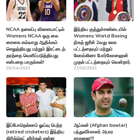
NCAA தலைப்பு விளையாட்டில்
இந்திய குத்துச்சண்டையில்
Womens NCAA ஒரு கை
Womens World Boxing
சைகை எவ்வாறு ஆதிக்கம்
நிகத் ஜரீன் 2வது உலக
செலுத்தியது மற்றும் இரட்டைத்
பட்டத்தையும் மற்றும்
தரத்தை வெளிப்படுத்தியது
லோவ்லினா போர்கோஹைன்
என்பதை பாருங்கள்!
முதல் பட்டத்தையும் வென்றார்.
05/04/2023
27/03/2023
இப்போதெல்லாம் ஓய்வு பெற்ற
ஆப்கன் (Afghan bowler)
(retired cricketers) இந்திய
பந்துவீச்சாளர் அபார
கிரிக்கெட் வீரர்கள் என்ன
சாதனை!!!