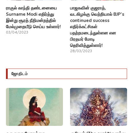
ராகுல் காந்தி தண்டனையை
பாஜகவின் குஜராத்,
Surname Modi எதிர்த்து
வடகிழக்கு வெற்றியால் BJP’s
இன்று சூரத் நீதிமன்றத்தில்
continued success
மேல்முறையீடு செய்ய உள்ளார்!
எதிர்க்கட்சிகள்
பதற்றமடைந்துள்ளன என
03/04/2023
பிரதமர் மோடி
தெரிவித்துள்ளார்!
28/03/2023
ஜோதிடம்