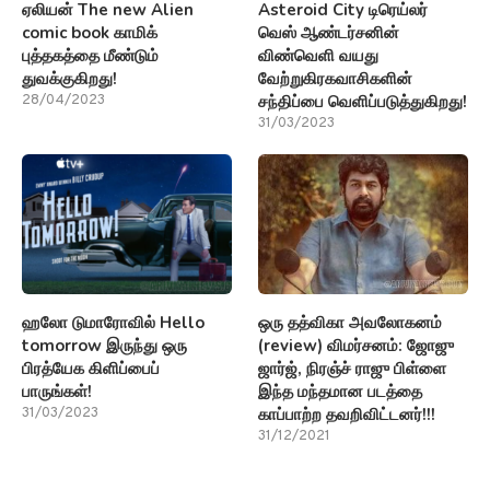
ஏலியன் The new Alien
Asteroid City டிரெய்லர்
comic book காமிக்
வெஸ் ஆண்டர்சனின்
புத்தகத்தை மீண்டும்
விண்வெளி வயது
துவக்குகிறது!
வேற்றுகிரகவாசிகளின்
சந்திப்பை வெளிப்படுத்துகிறது!
28/04/2023
31/03/2023
ஹலோ டுமாரோவில் Hello
ஒரு தத்விகா அவலோகனம்
tomorrow இருந்து ஒரு
(review) விமர்சனம்: ஜோஜு
பிரத்யேக கிளிப்பைப்
ஜார்ஜ், நிரஞ்ச் ராஜு பிள்ளை
பாருங்கள்!
இந்த மந்தமான படத்தை
காப்பாற்ற தவறிவிட்டனர்!!!
31/03/2023
31/12/2021