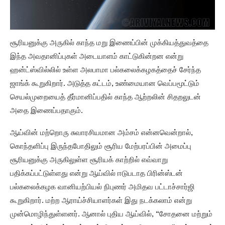
சூரியனுக்கு அருகில் காந்த மறு இணைப்பின் முக்கியத்துவத்தை
இந்த அவதானிப்புகள் அடையாளம் காட்டுகின்றன என்று
ஹன்ட்ஸ்வில்லில் உள்ள அலபாமா பல்கலைக்கழகத்தைச் சேர்ந்த
ஜாங்க் கூறுகிறார். அடுத்த கட்டம், உண்மையான வெப்பமூட்டும்
செயல்முறையைத் தீர்மானிப்பதில் காந்த ஆற்றலின் சிதறலுடன்
அதை இணைப்பதாகும்.
ஆய்வின் மற்றொரு சுவாரசியமான அம்சம் என்னவென்றால்,
கொந்தளிப்பு இருந்தபோதிலும் சூரிய மேற்பரப்பின் அமைப்பு
சூரியனுக்கு அருகிலுள்ள சூரியக் காற்றில் எவ்வாறு
பதிக்கப்பட்டுள்ளது என்று ஆய்வில் ஈடுபடாத பிரின்ஸ்டன்
பல்கலைக்கழக வானியற்பியல் நிபுணர் அமிதவ பட்டாச்சார்ஜி
கூறுகிறார். மற்ற ஆராய்ச்சியாளர்கள் இது நடக்கலாம் என்று
முன்மொழிந்துள்ளனர். ஆனால் புதிய ஆய்வில், “சோதனை மற்றும்