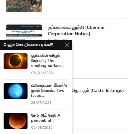
குப்பைகளை தூக்கி (Chennai
Corporation Notice)...
16/10/2021
மேலும் செய்திகளை படிக்க!!!
சூரியனின் உமிழும்
மேற்பரப்பு The
emitting surface...
மாவட்ட செய்திகள்
08/04/2023
வினோதமான இரண்டு
தமிழகத்தில் தொடரும் (Caste killings)
முகம் கொண்ட Two
faced...
சாதி...
23/07/2023
09/11/2021
மே 5 ஆம் தேதி A
penumbral...
03/05/2023