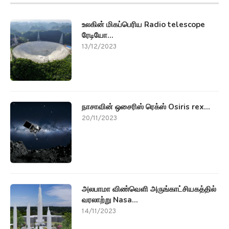
உலகின் மிகப்பெரிய Radio telescope
ரேடியோ...
13/12/2023
நாசாவின் ஒசைரிஸ் ரெக்ஸ் Osiris rex...
20/11/2023
அலபாமா விண்வெளி அருங்காட்சியகத்தில்
வரலாற்று Nasa...
14/11/2023