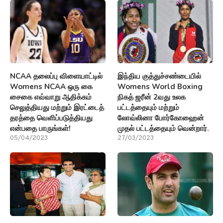
NCAA தலைப்பு விளையாட்டில்
இந்திய குத்துச்சண்டையில்
Womens NCAA ஒரு கை
Womens World Boxing
சைகை எவ்வாறு ஆதிக்கம்
நிகத் ஜரீன் 2வது உலக
செலுத்தியது மற்றும் இரட்டைத்
பட்டத்தையும் மற்றும்
தரத்தை வெளிப்படுத்தியது
லோவ்லினா போர்கோஹைன்
என்பதை பாருங்கள்!
முதல் பட்டத்தையும் வென்றார்.
05/04/2023
27/03/2023