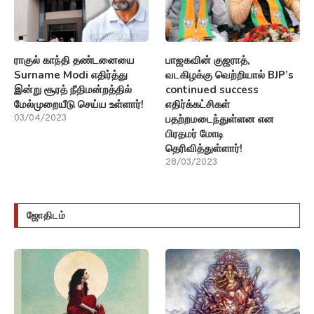
ராகுல் காந்தி தண்டனையை
பாஜகவின் குஜராத்,
Surname Modi எதிர்த்து
வடகிழக்கு வெற்றியால் BJP’s
இன்று சூரத் நீதிமன்றத்தில்
continued success
மேல்முறையீடு செய்ய உள்ளார்!
எதிர்க்கட்சிகள்
பதற்றமடைந்துள்ளன என
03/04/2023
பிரதமர் மோடி
தெரிவித்துள்ளார்!
28/03/2023
ஜோதிடம்