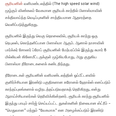
சூரியனின்
வளிமண்டலத்தில் (The high speed solar wind)
மூழ்கும் விண்கலம் வேகமான சூரியக் காற்றில் பிளாஸ்மாவின்
சக்திவாய்ந்த வெடிப்புகளின் சாத்தியமான ஆதாரத்தை
வெளிப்படுத்துகிறது.
சூரியனில் இருந்து வெகு தொலைவில், சூரியக் காற்று ஒரு
நெபுலஸ், கொந்தளிப்பான பிளாஸ்மா ஆகும். ஆனால் நாசாவின்
பார்க்கர் சோலார் ப்ரோப் சூரியனின் மேற்பரப்பில் இருந்து சுமார் 8
மில்லியன் கிலோமீட்டருக்குள் மூழ்கியபோது, அது குறுகிய
பிளாஸ்மா நீரோடைகளைக் கண்டறிந்தது.
நீரோடைகள் சூரியனின் வளிமண்டலத்தின் ஒப்பீட்டளவில்
குளிர்ச்சியான இரண்டு பகுதிகளான கரோனல் ஹோல்ஸ் எனப்படும்
காந்தப்புலங்களால் வழிநடத்தப்படுவதாகத் தெரிகிறது, என்று
ஆராய்ச்சியாளர்கள் தெரிவிக்கின்றனர். சூரியக் காற்று சூரியனில்
இருந்து பாயும் சார்ஜ் செய்யப்பட்ட துகள்களின் நிலையான ஸ்ட்ரீம் –
“மெதுவான” மற்றும் “வேகமாக” என அழைக்கப்படும் இரண்டு