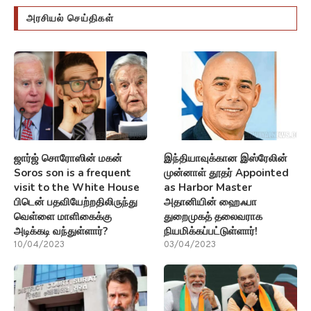
அரசியல் செய்திகள்
ஜார்ஜ் சொரோஸின் மகன்
இந்தியாவுக்கான இஸ்ரேலின்
Soros son is a frequent
முன்னாள் தூதர் Appointed
visit to the White House
as Harbor Master
பிடென் பதவியேற்றதிலிருந்து
அதானியின் ஹைஃபா
வெள்ளை மாளிகைக்கு
துறைமுகத் தலைவராக
அடிக்கடி வந்துள்ளார்?
நியமிக்கப்பட்டுள்ளார்!
10/04/2023
03/04/2023