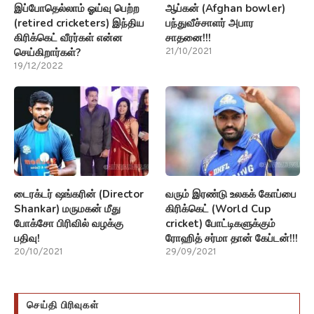
இப்போதெல்லாம் ஓய்வு பெற்ற
ஆப்கன் (Afghan bowler)
(retired cricketers) இந்திய
பந்துவீச்சாளர் அபார
கிரிக்கெட் வீரர்கள் என்ன
சாதனை!!!
செய்கிறார்கள்?
21/10/2021
19/12/2022
டைரக்டர் ஷங்கரின் (Director
வரும் இரண்டு உலகக் கோப்பை
Shankar) மருமகன் மீது
கிரிக்கெட் (World Cup
போக்சோ பிரிவில் வழக்கு
cricket) போட்டிகளுக்கும்
பதிவு!
ரோஹித் சர்மா தான் கேப்டன்!!!
20/10/2021
29/09/2021
செய்தி பிரிவுகள்