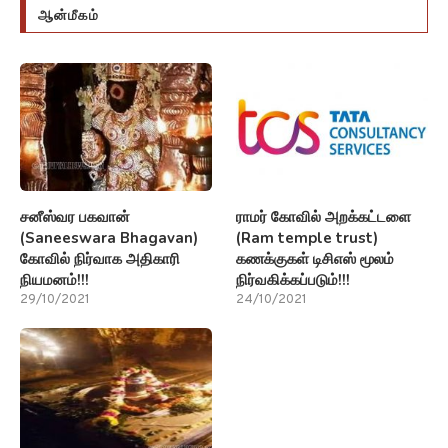
ஆன்மீகம்
சனீஸ்வர பகவான்
ராமர் கோவில் அறக்கட்டளை
(Saneeswara Bhagavan)
(Ram temple trust)
கோவில் நிர்வாக அதிகாரி
கணக்குகள் டிசிஎஸ் மூலம்
நியமனம்!!!
நிர்வகிக்கப்படும்!!!
29/10/2021
24/10/2021