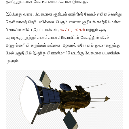
தனித்துவமான வேகங்களைக் கொண்டுள்ளது.
இப்போது வரை, வேகமான சூரியக் காற்றின் வேகம் என்னவென்று
தெளிவாகத் தெரியவில்லை. பெரும்பாலான சூரியக் காற்றில் உள்ள
பிளாஸ்மாவில் புரோட்டான்கள்,
எலக்ட்ரான்கள்
மற்றும் ஒரு
நொடிக்கு நூற்றுக்கணக்கான கிலோமீட்டர் வேகத்தில் வீசும்
அணுக்களின் கருக்கள் உள்ளன. ஆனால் கரோனல் துளைகளுக்கு
மேல் பகுதியில் இருந்து பிளாஸ்மா 10 மடங்கு வேகமாக பயணிக்க
முடியும்.