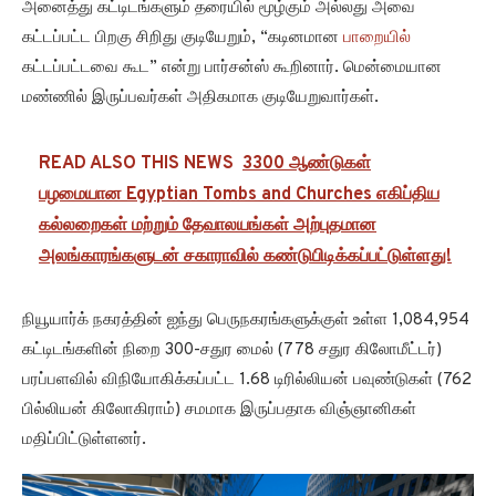
அனைத்து கட்டிடங்களும் தரையில் மூழ்கும் அல்லது அவை
கட்டப்பட்ட பிறகு சிறிது குடியேறும், “கடினமான
பாறையில்
கட்டப்பட்டவை கூட” என்று பார்சன்ஸ் கூறினார். மென்மையான
மண்ணில் இருப்பவர்கள் அதிகமாக குடியேறுவார்கள்.
READ ALSO THIS NEWS
3300 ஆண்டுகள்
பழமையான Egyptian Tombs and Churches எகிப்திய
கல்லறைகள் மற்றும் தேவாலயங்கள் அற்புதமான
அலங்காரங்களுடன் சகாராவில் கண்டுபிடிக்கப்பட்டுள்ளது!
நியூயார்க் நகரத்தின் ஐந்து பெருநகரங்களுக்குள் உள்ள 1,084,954
கட்டிடங்களின் நிறை 300-சதுர மைல் (778 சதுர கிலோமீட்டர்)
பரப்பளவில் விநியோகிக்கப்பட்ட 1.68 டிரில்லியன் பவுண்டுகள் (762
பில்லியன் கிலோகிராம்) சமமாக இருப்பதாக விஞ்ஞானிகள்
மதிப்பிட்டுள்ளனர்.