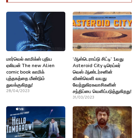
மார்வெல் காமிக்ஸ் புதிய
‘ஆஸ்டெராய்டு சிட்டி’ 1வது
ஏலியன் The new Alien
Asteroid City டிரெய்லர்
comic book காமிக்
வெஸ் ஆண்டர்சனின்
புத்தகத்தை மீண்டும்
விண்வெளி வயது
துவக்குகிறது!
வேற்றுகிரகவாசிகளின்
சந்திப்பை வெளிப்படுத்துகிறது!
28/04/2023
31/03/2023