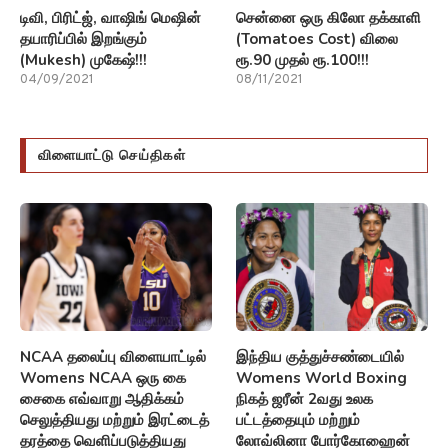
டிவி, பிரிட்ஜ், வாஷிங் மெஷின்
சென்னை ஒரு கிலோ தக்காளி
தயாரிப்பில் இறங்கும்
(Tomatoes Cost) விலை
(Mukesh) முகேஷ்!!!
ரூ.90 முதல் ரூ.100!!!
04/09/2021
08/11/2021
விளையாட்டு செய்திகள்
NCAA தலைப்பு விளையாட்டில்
இந்திய குத்துச்சண்டையில்
Womens NCAA ஒரு கை
Womens World Boxing
சைகை எவ்வாறு ஆதிக்கம்
நிகத் ஜரீன் 2வது உலக
செலுத்தியது மற்றும் இரட்டைத்
பட்டத்தையும் மற்றும்
தரத்தை வெளிப்படுத்தியது
லோவ்லினா போர்கோஹைன்