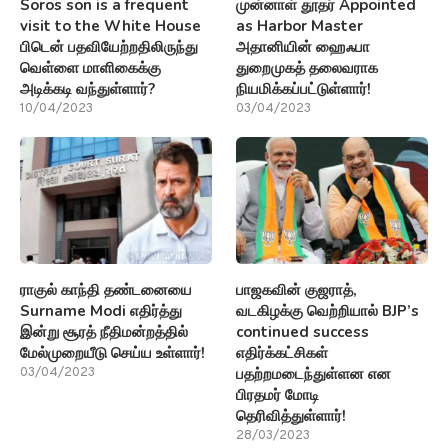
Soros son is a frequent
முன்னாள் தூதர் Appointed
visit to the White House
as Harbor Master
பிடென் பதவியேற்றதிலிருந்து
அதானியின் ஹைஃபா
வெள்ளை மாளிகைக்கு
துறைமுகத் தலைவராக
அடிக்கடி வந்துள்ளார்?
நியமிக்கப்பட்டுள்ளார்!
10/04/2023
03/04/2023
ராகுல் காந்தி தண்டனையை
பாஜகவின் குஜராத்,
Surname Modi எதிர்த்து
வடகிழக்கு வெற்றியால் BJP’s
இன்று சூரத் நீதிமன்றத்தில்
continued success
மேல்முறையீடு செய்ய உள்ளார்!
எதிர்க்கட்சிகள்
பதற்றமடைந்துள்ளன என
03/04/2023
பிரதமர் மோடி
தெரிவித்துள்ளார்!
28/03/2023