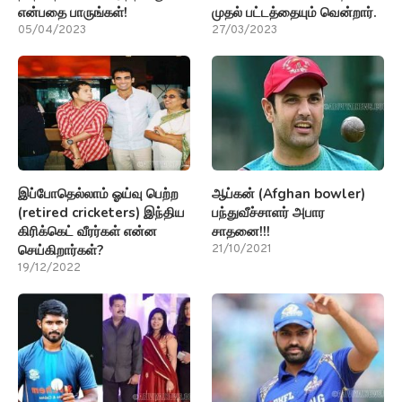
என்பதை பாருங்கள்!
முதல் பட்டத்தையும் வென்றார்.
05/04/2023
27/03/2023
இப்போதெல்லாம் ஓய்வு பெற்ற
ஆப்கன் (Afghan bowler)
(retired cricketers) இந்திய
பந்துவீச்சாளர் அபார
கிரிக்கெட் வீரர்கள் என்ன
சாதனை!!!
செய்கிறார்கள்?
21/10/2021
19/12/2022