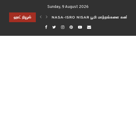
Sunday, 9 August 2026
ிடித்த விஞ்ஞானிகள்!
ஹாட் நியூஸ்
NASA-ISRO NISAR பூமி மாற்றங்களை கண்காணி