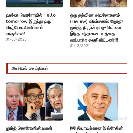
ஹலோ டுமாரோவில் Hello
ஒரு தத்விகா அவலோகனம்
tomorrow இருந்து ஒரு
(review) விமர்சனம்: ஜோஜு
பிரத்யேக கிளிப்பைப்
ஜார்ஜ், நிரஞ்ச் ராஜு பிள்ளை
பாருங்கள்!
இந்த மந்தமான படத்தை
காப்பாற்ற தவறிவிட்டனர்!!!
31/03/2023
31/12/2021
அரசியல் செய்திகள்
ஜார்ஜ் சொரோஸின் மகன்
இந்தியாவுக்கான இஸ்ரேலின்