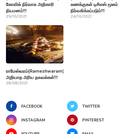
கோவில் நிர்வாக அதிகாரி
கணக்குகள் டிசிஎஸ் மூலம்
நியமனம்!!!
நிர்வகிக்கப்படும்!!!
29/10/2021
24/10/2021
ராமேஸ்வரம்(Rameshwaram)பற்றி
அறியாத அரிய தகவல்கள்!!!
28/08/2021
FACEBOOK
TWITTER
INSTAGRAM
PINTEREST
YOUTUBE
EMAIL