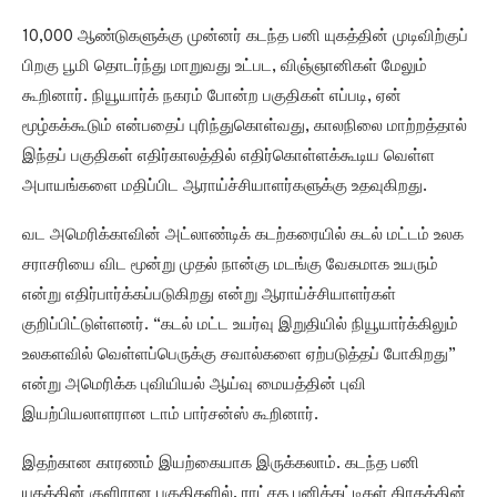
10,000 ஆண்டுகளுக்கு முன்னர் கடந்த பனி யுகத்தின் முடிவிற்குப்
பிறகு பூமி தொடர்ந்து மாறுவது உட்பட, விஞ்ஞானிகள் மேலும்
கூறினார். நியூயார்க் நகரம் போன்ற பகுதிகள் எப்படி, ஏன்
மூழ்கக்கூடும் என்பதைப் புரிந்துகொள்வது, காலநிலை மாற்றத்தால்
இந்தப் பகுதிகள் எதிர்காலத்தில் எதிர்கொள்ளக்கூடிய வெள்ள
அபாயங்களை மதிப்பிட ஆராய்ச்சியாளர்களுக்கு உதவுகிறது.
வட அமெரிக்காவின் அட்லாண்டிக் கடற்கரையில் கடல் மட்டம் உலக
சராசரியை விட மூன்று முதல் நான்கு மடங்கு வேகமாக உயரும்
என்று எதிர்பார்க்கப்படுகிறது என்று ஆராய்ச்சியாளர்கள்
குறிப்பிட்டுள்ளனர். “கடல் மட்ட உயர்வு இறுதியில் நியூயார்க்கிலும்
உலகளவில் வெள்ளப்பெருக்கு சவால்களை ஏற்படுத்தப் போகிறது”
என்று அமெரிக்க புவியியல் ஆய்வு மையத்தின் புவி
இயற்பியலாளரான டாம் பார்சன்ஸ் கூறினார்.
இதற்கான காரணம் இயற்கையாக இருக்கலாம். கடந்த பனி
யுகத்தின் குளிரான பகுதிகளில், ராட்சத பனிக்கட்டிகள் கிரகத்தின்