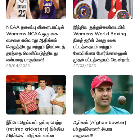
NCAA தலைப்பு விளையாட்டில்
இந்திய குத்துச்சண்டையில்
Womens NCAA ஒரு கை
Womens World Boxing
சைகை எவ்வாறு ஆதிக்கம்
நிகத் ஜரீன் 2வது உலக
செலுத்தியது மற்றும் இரட்டைத்
பட்டத்தையும் மற்றும்
தரத்தை வெளிப்படுத்தியது
லோவ்லினா போர்கோஹைன்
என்பதை பாருங்கள்!
முதல் பட்டத்தையும் வென்றார்.
05/04/2023
27/03/2023
இப்போதெல்லாம் ஓய்வு பெற்ற
ஆப்கன் (Afghan bowler)
(retired cricketers) இந்திய
பந்துவீச்சாளர் அபார
கிரிக்கெட் வீரர்கள் என்ன
சாதனை!!!