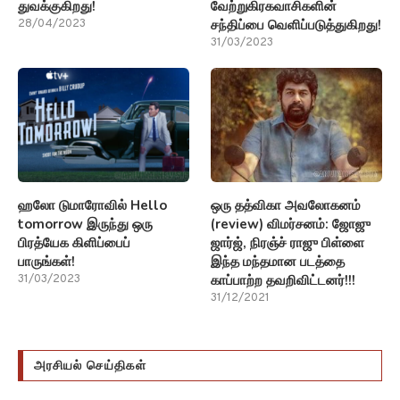
துவக்குகிறது!
வேற்றுகிரகவாசிகளின்
சந்திப்பை வெளிப்படுத்துகிறது!
28/04/2023
31/03/2023
ஹலோ டுமாரோவில் Hello
ஒரு தத்விகா அவலோகனம்
tomorrow இருந்து ஒரு
(review) விமர்சனம்: ஜோஜு
பிரத்யேக கிளிப்பைப்
ஜார்ஜ், நிரஞ்ச் ராஜு பிள்ளை
பாருங்கள்!
இந்த மந்தமான படத்தை
காப்பாற்ற தவறிவிட்டனர்!!!
31/03/2023
31/12/2021
அரசியல் செய்திகள்