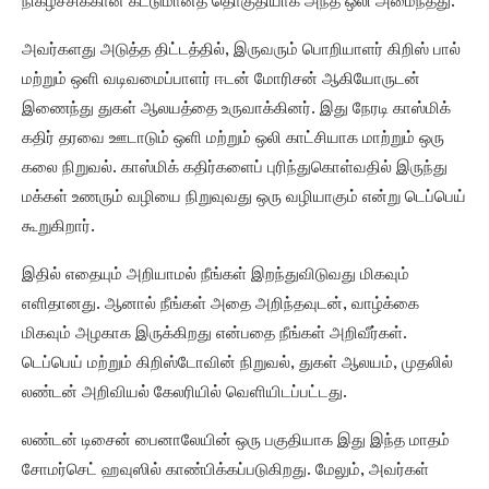
நிகழ்ச்சிக்கான கட்டுமானத் தொகுதியாக அந்த ஒலி அமைந்தது.
அவர்களது அடுத்த திட்டத்தில், இருவரும் பொறியாளர் கிறிஸ் பால்
மற்றும் ஒளி வடிவமைப்பாளர் ஈடன் மோரிசன் ஆகியோருடன்
இணைந்து துகள் ஆலயத்தை உருவாக்கினர். இது நேரடி காஸ்மிக்
கதிர் தரவை ஊடாடும் ஒளி மற்றும் ஒலி காட்சியாக மாற்றும் ஒரு
கலை நிறுவல். காஸ்மிக் கதிர்களைப் புரிந்துகொள்வதில் இருந்து
மக்கள் உணரும் வழியை நிறுவுவது ஒரு வழியாகும் என்று டெப்பெய்
கூறுகிறார்.
இதில் எதையும் அறியாமல் நீங்கள் இறந்துவிடுவது மிகவும்
எளிதானது. ஆனால் நீங்கள் அதை அறிந்தவுடன், வாழ்க்கை
மிகவும் அழகாக இருக்கிறது என்பதை நீங்கள் அறிவீர்கள்.
டெப்பெய் மற்றும் கிறிஸ்டோவின் நிறுவல், துகள் ஆலயம், முதலில்
லண்டன் அறிவியல் கேலரியில் வெளியிடப்பட்டது.
லண்டன் டிசைன் பைனாலேயின் ஒரு பகுதியாக இது இந்த மாதம்
சோமர்செட் ஹவுஸில் காண்பிக்கப்படுகிறது. மேலும், அவர்கள்