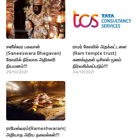
சனீஸ்வர பகவான்
ராமர் கோவில் அறக்கட்டளை
(Saneeswara Bhagavan)
(Ram temple trust)
கோவில் நிர்வாக அதிகாரி
கணக்குகள் டிசிஎஸ் மூலம்
நியமனம்!!!
நிர்வகிக்கப்படும்!!!
29/10/2021
24/10/2021
ராமேஸ்வரம்(Rameshwaram)பற்றி
அறியாத அரிய தகவல்கள்!!!