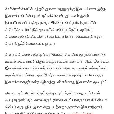
மேக்ரோஸ்கோபிக் மற்றும் துணை அணுவுக்கு இடையிலான இந்த
இணைப்பு டெப்பேயுடன் ஒட்டிக்கொண்டது. அவர் துகள்
இயற்பியலைப் படித்து, தனது Ph.D ஐப் பெற்றார். இறுதியில்
அமெரிக்க எரிசக்தித் துறையின் ஃபெர்மி தேசிய முடுக்கி
ஆய்வகத்தில் (ஃபெர்மிலாப்) பணியாற்றினார். ஆய்வகத்திற்குள்,
அவர் நியூட்ரினோவைப் படித்தார்.
ஆனால் ஆய்வகத்திற்கு வெளியேயும், சிகாகோ சுற்றுப்புறங்களில்
உள்ள கலைக் காட்சியிலும் மகிழ்ச்சியைக் கண்டார். அவர் இசையை
இசைக்கத் தொடங்கினார். விரைவில் அவரது மனதில் சக்கரங்கள்
சுழலத் தொடங்கின. ஒரு இயற்பியலாளராக தனது பணியை ஒரு
இசைக்கலைஞர் என்ற ஆர்வத்துடன் எவ்வாறு இணைக்க முடியும்?
நிறைய திட்டமிடல் மற்றும் ஒத்துழைப்புக்குப் பிறகு, டெப்பேயும்
அவரது நண்பரும், கலைஞரும் இசையமைப்பாளருமான கிறிஸ்டோ
ஸ்கியர் ஒரு புதிய இசை அனுபவத்தை உருவாக்க இணைந்தனர்.