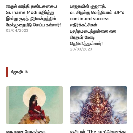
ராகுல் காந்தி தண்டனையை
பாஜகவின் குஜராத்,
Surname Modi எதிர்த்து
வடகிழக்கு வெற்றியால் BJP’s
இன்று சூரத் நீதிமன்றத்தில்
continued success
மேல்முறையீடு செய்ய உள்ளார்!
எதிர்க்கட்சிகள்
பதற்றமடைந்துள்ளன என
03/04/2023
பிரதமர் மோடி
தெரிவித்துள்ளார்!
28/03/2023
ஜோதிடம்
ஒரு தசை யோகத்தை
சூரியன் (The sun)அனைத்து