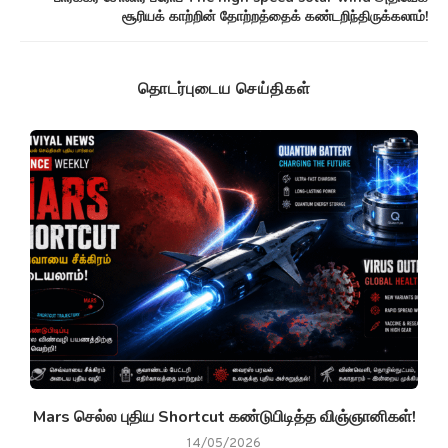
சூரியக் காற்றின் தோற்றத்தைக் கண்டறிந்திருக்கலாம்!
தொடர்புடைய செய்திகள்
g
Mars செல்ல புதிய Shortcut கண்டுபிடித்த விஞ்ஞானிகள்!
14/05/2026