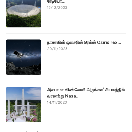
ரேடியோ...
13/12/2023
நாசாவின் ஒசைரிஸ் ரெக்ஸ் Osiris rex...
20/11/2023
அலபாமா விண்வெளி அருங்காட்சியகத்தில்
வரலாற்று Nasa...
14/11/2023