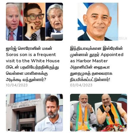
ஜார்ஜ் சொரோஸின் மகன்
இந்தியாவுக்கான இஸ்ரேலின்
Soros son is a frequent
முன்னாள் தூதர் Appointed
visit to the White House
as Harbor Master
பிடென் பதவியேற்றதிலிருந்து
அதானியின் ஹைஃபா
வெள்ளை மாளிகைக்கு
துறைமுகத் தலைவராக
அடிக்கடி வந்துள்ளார்?
நியமிக்கப்பட்டுள்ளார்!
10/04/2023
03/04/2023