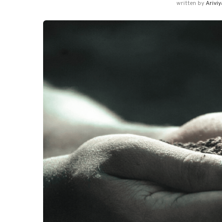
written by
Arivi