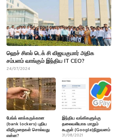
ஹெச் சிஎல் டெக் சி விஜயகுமார் அதிக
சம்பளம் வாங்கும் இந்திய IT CEO?
24/07/2024
பேங்க் லாக்கருக்கான
இந்திய வங்கிகளுக்கு
(bank lockers) புதிய
தலைவலியாக மாறும்
விதிமுறைகள் சொல்வது
கூகுள் (Google)நிறுவனம்
என்ன?
31/08/2021