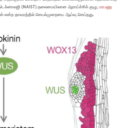
ட் டெக்னாலஜி (NAIST) தலைமையிலான ஆராய்ச்சிக் குழு,
மரபணு
ிஸ் என்ற தாவரத்தில் செயல்முறையை ஆய்வு செய்தது.