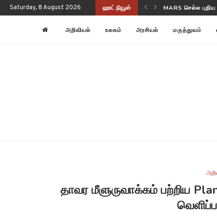
Saturday, 8 August 2026
ஹாட் நியூஸ்
NASA-ISRO NISAR
அறிவியல்
உலகம்
அரசியல்
மருத்துவம்
அறி
தாவர மீளுருவாக்கம் பற்றிய P
வெளிப்ப