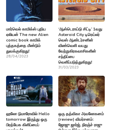
மார்வெல் காமிக்ஸ் புதிய
‘ஆஸ்டெராய்டு சிட்டி’ 1வது
ஏலியன் The new Alien
Asteroid City டிரெய்லர்
comic book காமிக்
வெஸ் ஆண்டர்சனின்
புத்தகத்தை மீண்டும்
விண்வெளி வயது
துவக்குகிறது!
வேற்றுகிரகவாசிகளின்
சந்திப்பை
28/04/2023
வெளிப்படுத்துகிறது!
31/03/2023
ஹலோ டுமாரோவில் Hello
ஒரு தத்விகா அவலோகனம்
tomorrow இருந்து ஒரு
(review) விமர்சனம்:
பிரத்யேக கிளிப்பைப்
ஜோஜு ஜார்ஜ், நிரஞ்ச் ராஜு