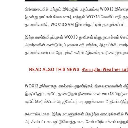
பினோடைபிக் மற்றும் இமேஜிங் பகுப்பாய்வு WOX13 இல்லாத தா
(மூன்று நாட்கள் வேகமாக), மற்றும் WOX13 வெளிப்பாடு 
தாவரங்களில், WOX13 SAM இல் உள்நாட்டில் குறைக்கப்பட்
இந்த கண்டுபிடிப்புகள் WOX13 துளிகள் மீளுருவாக்கம் செ
அவர்களின் கண்டுபிடிப்புகளை சரிபார்க்க, ஆராய்ச்சியாளர
தாவரங்களை பல நேர புள்ளிகளில் ஆர்என்ஏ-வரிசைமுறையைப்
READ ALSO THIS NEWS
சீனா புதிய Weather s
WOX13 இல்லாதது கால்சஸ்-தூண்டுதல் நிலைமைகளின் கீழ
இருப்பினும், ஷூட்-தூண்டுதல் நிலைமைகள் wox13 பிறழ்வ
ஷூட் மெரிஸ்டெம் ரெகுலேட்டர் மரபணுக்களை அதிகப்படுத்
சுவாரஸ்யமாக, இந்த மரபணுக்கள் பிறழ்ந்த தாவரங்களில் 
அடக்கப்பட்டன. ஒட்டுமொத்தமாக, செல் விரிவாக்கம் மற்றும் 