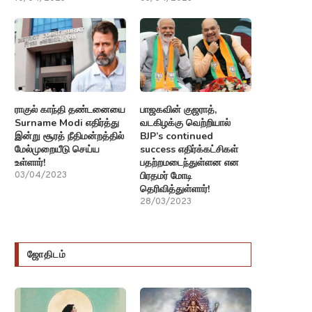
ராகுல் காந்தி தண்டனையை
பாஜகவின் குஜராத்,
Surname Modi எதிர்த்து
வடகிழக்கு வெற்றியால்
இன்று சூரத் நீதிமன்றத்தில்
BJP’s continued
மேல்முறையீடு செய்ய
success எதிர்க்கட்சிகள்
உள்ளார்!
பதற்றமடைந்துள்ளன என
பிரதமர் மோடி
03/04/2023
தெரிவித்துள்ளார்!
28/03/2023
ஜோதிடம்