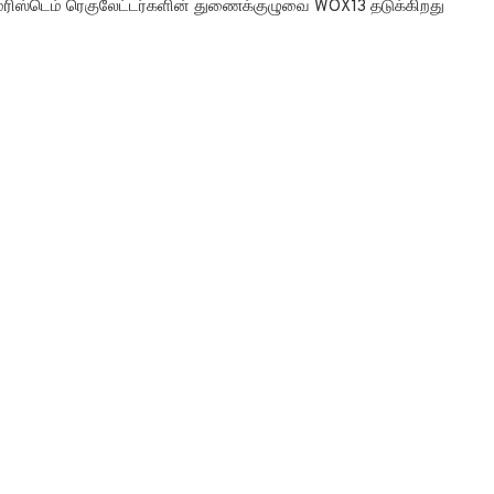
ெரிஸ்டெம் ரெகுலேட்டர்களின் துணைக்குழுவை WOX13 தடுக்கிறது