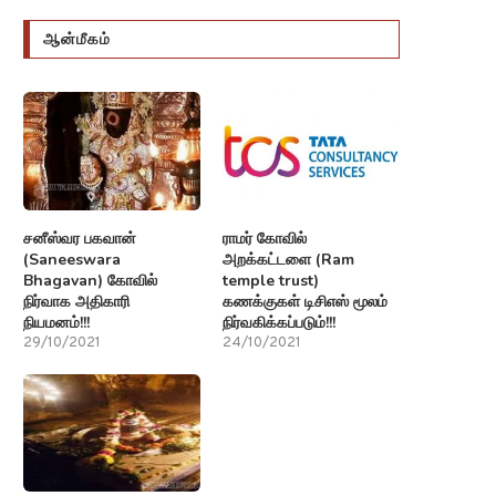
ஆன்மீகம்
சனீஸ்வர பகவான்
ராமர் கோவில்
(Saneeswara
அறக்கட்டளை (Ram
Bhagavan) கோவில்
temple trust)
நிர்வாக அதிகாரி
கணக்குகள் டிசிஎஸ் மூலம்
நியமனம்!!!
நிர்வகிக்கப்படும்!!!
29/10/2021
24/10/2021