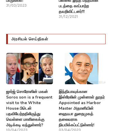
பாருங்கள்!
பிள்ளை இந்த மந்தமான
படத்தை காப்பாற்ற
31/03/2023
தவறிவிட்டனர்!!!
31/12/2021
அரசியல் செய்திகள்
ஜார்ஜ் சொரோஸின் மகன்
இந்தியாவுக்கான
Soros son is a frequent
இஸ்ரேலின் முன்னாள் தூதர்
visit to the White
Appointed as Harbor
House பிடென்
Master அதானியின்
பதவியேற்றதிலிருந்து
ஹைஃபா துறைமுகத்
வெள்ளை மாளிகைக்கு
தலைவராக
அடிக்கடி வந்துள்ளார்?
நியமிக்கப்பட்டுள்ளார்!
10/04/2023
03/04/2023