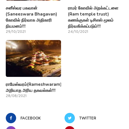
சனீஸ்வர பகவான்
ராமர் கோவில் அறக்கட்டளை
(Saneeswara Bhagavan)
(Ram temple trust)
கோவில் நிர்வாக அதிகாரி
கணக்குகள் டிசிஎஸ் மூலம்
நியமனம்!!!
நிர்வகிக்கப்படும்!!!
29/10/2021
24/10/2021
ராமேஸ்வரம்(Rameshwaram)பற்றி
அறியாத அரிய தகவல்கள்!!!
28/08/2021
FACEBOOK
TWITTER