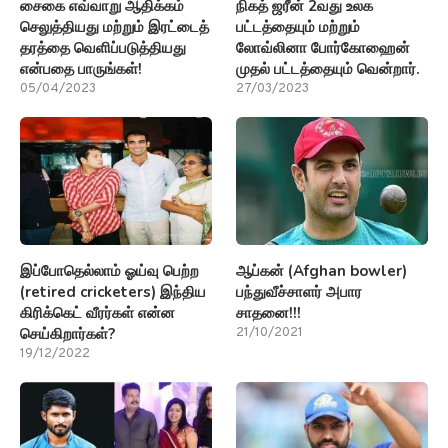
சைகை எவ்வாறு ஆதிக்கம்
நிகத் ஜரீன் 2வது உலக
செலுத்தியது மற்றும் இரட்டைத்
பட்டத்தையும் மற்றும்
தரத்தை வெளிப்படுத்தியது
லோவ்லினா போர்கோஹைன்
என்பதை பாருங்கள்!
முதல் பட்டத்தையும் வென்றார்.
05/04/2023
27/03/2023
இப்போதெல்லாம் ஓய்வு பெற்ற
ஆப்கன் (Afghan bowler)
(retired cricketers) இந்திய
பந்துவீச்சாளர் அபார
கிரிக்கெட் வீரர்கள் என்ன
சாதனை!!!
செய்கிறார்கள்?
21/10/2021
19/12/2022