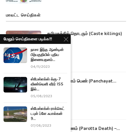
மாவட்ட செய்திகள்
தமிழகத்தில் தொடரும் (Caste killings)
மேலும் செய்திகளை படிக்க!!!
சாதி...
09/11/2021
நாசா இந்த ஆண்டின்
பிற்பகுதியில் புதிய
இணையதளம்...
04/11/2023
ஸ்பேஸ்எக்ஸ் க்ரூ-7
22 வயது இளம் பெண் (Panchayat...
விண்வெளி வீரர் ISS
20/10/2021
இல்...
05/08/2023
ஸ்பேஸ்எக்ஸ் ராக்கெட்
டபுள் ப்ளே ஃபால்கன்
9...
07/08/2023
பரோட்டா மரணம் (Parotta Death) –...