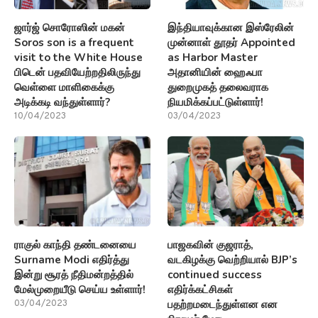
ஜார்ஜ் சொரோஸின் மகன்
இந்தியாவுக்கான இஸ்ரேலின்
Soros son is a frequent
முன்னாள் தூதர் Appointed
visit to the White House
as Harbor Master
பிடென் பதவியேற்றதிலிருந்து
அதானியின் ஹைஃபா
வெள்ளை மாளிகைக்கு
துறைமுகத் தலைவராக
அடிக்கடி வந்துள்ளார்?
நியமிக்கப்பட்டுள்ளார்!
10/04/2023
03/04/2023
ராகுல் காந்தி தண்டனையை
பாஜகவின் குஜராத்,
Surname Modi எதிர்த்து
வடகிழக்கு வெற்றியால் BJP’s
இன்று சூரத் நீதிமன்றத்தில்
continued success
மேல்முறையீடு செய்ய உள்ளார்!
எதிர்க்கட்சிகள்
பதற்றமடைந்துள்ளன என
03/04/2023