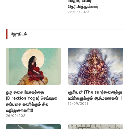
பிரதமர் மோடி
தெரிவித்துள்ளார்!
28/03/2023
ஜோதிடம்
ஒரு தசை யோகத்தை
சூரியன் (The sun)அனைத்து
(Direction Yoga) செய்யுமா
உயிர்களுக்கும் ஆத்மகாரகன்!!!
என்பதை கணிக்கும் சில
12/09/2021
வழிமுறைகள்!!!
26/09/2021