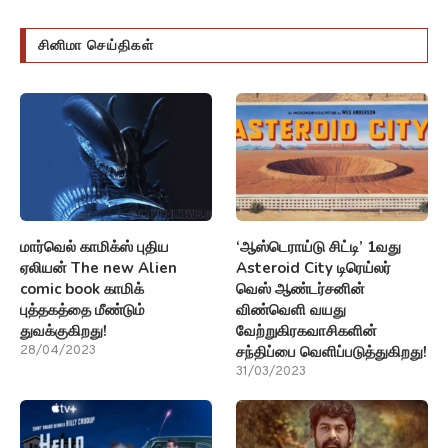
சினிமா செய்திகள்
மார்வெல் காமிக்ஸ் புதிய
‘ஆஸ்டெராய்டு சிட்டி’ 1வது
ஏலியன் The new Alien
Asteroid City டிரெய்லர்
comic book காமிக்
வெஸ் ஆண்டர்சனின்
புத்தகத்தை மீண்டும்
விண்வெளி வயது
துவக்குகிறது!
வேற்றுகிரகவாசிகளின்
சந்திப்பை வெளிப்படுத்துகிறது!
28/04/2023
31/03/2023