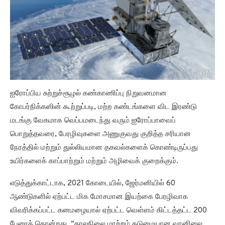
ஐரோப்பிய சுற்றுச்சூழல் கண்காணிப்பு நிறுவனமான
கோபர்நிக்கஸின் கூற்றுப்படி, மற்ற கண்டங்களை விட இரண்டு
மடங்கு வேகமாக வெப்பமடைந்து வரும் ஐரோப்பாவைப்
பொறுத்தவரை, பேரழிவுகளை அணுகுவது குறித்த சரியான
நேரத்தில் மற்றும் துல்லியமான தகவல்களைக் கொண்டிருப்பது
உயிர்களைக் காப்பாற்றும் மற்றும் அழிவைக் குறைக்கும்.
எடுத்துக்காட்டாக, 2021 கோடையில், ஜேர்மனியில் 60
ஆண்டுகளில் ஏற்பட்ட மிக மோசமான இயற்கை பேரழிவாக
விவரிக்கப்பட்ட கனமழையால் ஏற்பட்ட வெள்ளம் கிட்டத்தட்ட 200
பேரைக் கொன்றது. “காலநிலை மாற்றம் கடுமையான வானிலை