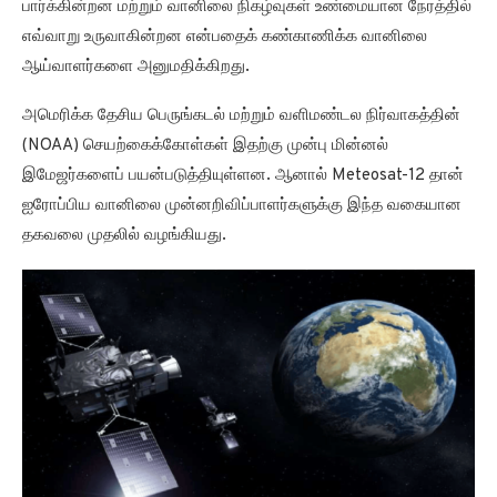
பார்க்கின்றன மற்றும் வானிலை நிகழ்வுகள் உண்மையான நேரத்தில்
எவ்வாறு உருவாகின்றன என்பதைக் கண்காணிக்க வானிலை
ஆய்வாளர்களை அனுமதிக்கிறது.
அமெரிக்க தேசிய பெருங்கடல் மற்றும் வளிமண்டல நிர்வாகத்தின்
(NOAA) செயற்கைக்கோள்கள் இதற்கு முன்பு மின்னல்
இமேஜர்களைப் பயன்படுத்தியுள்ளன. ஆனால் Meteosat-12 தான்
ஐரோப்பிய வானிலை முன்னறிவிப்பாளர்களுக்கு இந்த வகையான
தகவலை முதலில் வழங்கியது.