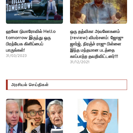
ஹலோ டுமாரோவில் Hello
ஒரு தத்விகா அவலோகனம்
tomorrow இருந்து ஒரு
(review) விமர்சனம்: ஜோஜு
பிரத்யேக கிளிப்பைப்
ஜார்ஜ், நிரஞ்ச் ராஜு பிள்ளை
பாருங்கள்!
இந்த மந்தமான படத்தை
காப்பாற்ற தவறிவிட்டனர்!!!
31/03/2023
31/12/2021
அரசியல் செய்திகள்