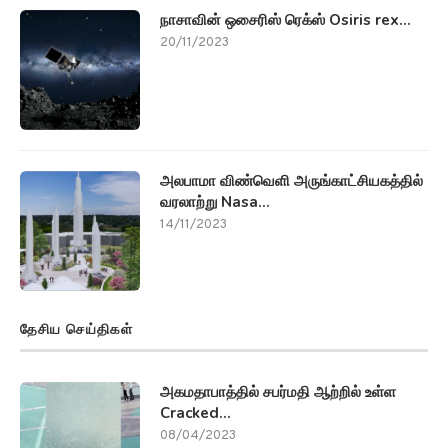
நாசாவின் ஒசைரிஸ் ரெக்ஸ் Osiris rex...
20/11/2023
அலபாமா விண்வெளி அருங்காட்சியகத்தில்
வரலாற்று Nasa...
14/11/2023
தேசிய செய்திகள்
அகமதாபாத்தில் சபர்மதி ஆற்றில் உள்ள
Cracked...
08/04/2023