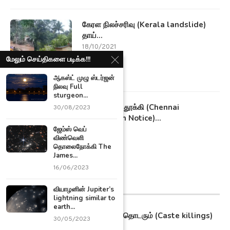
கேரள நிலச்சரிவு (Kerala landslide)
தாய்...
18/10/2021
மேலும் செய்திகளை படிக்க!!!
ஆகஸ்ட் முழு ஸ்டர்ஜன்
நிலவு Full
sturgeon...
குப்பைகளை தூக்கி (Chennai
30/08/2023
Corporation Notice)...
ஜேம்ஸ் வெப்
16/10/2021
விண்வெளி
தொலைநோக்கி The
James...
16/06/2023
மாவட்ட செய்திகள்
வியாழனின் Jupiter’s
lightning similar to
earth...
தமிழகத்தில் தொடரும் (Caste killings)
30/05/2023
சாதி...