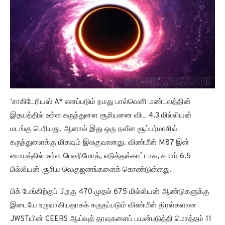
‘சாகிடேரியஸ் A* எனப்படும் நமது பால்வெளி மண்டலத்தின்
இதயத்தில் உள்ள கருந்துளை சூரியனை விட 4.3 மில்லியன்
மடங்கு பெரியது. ஆனால் இது ஒரு நவீன சூப்பர்மாசிவ்
கருந்துளைக்கு மிகவும் இலகுவானது. விண்மீன் M87 இன்
மையத்தில் உள்ள பெஹிமோத், எடுத்துக்காட்டாக, சுமார் 6.5
பில்லியன் சூரிய வெகுஜனங்களைக் கொண்டுள்ளது.
பிக் பேங்கிற்குப் பிறகு 470 முதல் 675 மில்லியன் ஆண்டுகளுக்கு
இடையே உருவாகியதாகக் கருதப்படும் விண்மீன் திரள்களான
JWSTயின் CEERS ஆய்வுத் தரவுகளைப் பயன்படுத்தி மொத்தம் 11