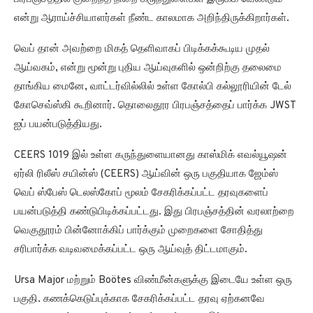
என்று ஆராய்ச்சியாளர்கள் நீண்ட காலமாக அறிந்திருக்கிறார்கள்.
வெப் தான் அவற்றை மிகத் தெளிவாகப் பிடிக்கக்கூடிய முதல்
ஆய்வகம், என்று மூன்று புதிய ஆய்வுகளில் ஒன்றிற்கு தலைமை
தாங்கிய மைனே, வாட்டர்வில்லில் உள்ள கோல்பி கல்லூரியின் டேல்
கோசெவ்ஸ்கி கூறினார். தொலைதூர பிரபஞ்சத்தைப் பார்க்க JWST
ஐப் பயன்படுத்தியது.
CEERS 1019 இல் உள்ள கருந்துளையானது காஸ்மிக் எவல்யூஷன்
ஏர்லி ரிலீஸ் சயின்ஸ் (CEERS) ஆய்வின் ஒரு பகுதியாக ஜேம்ஸ்
வெப் ஸ்பேஸ் டெலஸ்கோப் மூலம் சேகரிக்கப்பட்ட தரவுகளைப்
பயன்படுத்தி கண்டுபிடிக்கப்பட்டது. இது பிரபஞ்சத்தின் வரலாற்றை
வெகுதூரம் பின்னோக்கிப் பார்க்கும் முறைகளை சோதித்து
சரிபார்க்க வடிவமைக்கப்பட்ட ஒரு ஆய்வுத் திட்டமாகும்.
Ursa Major மற்றும் Boötes விண்மீன்களுக்கு இடையே உள்ள ஒரு
பகுதி. கணக்கெடுப்புக்காக சேகரிக்கப்பட்ட தரவு ஏற்கனவே