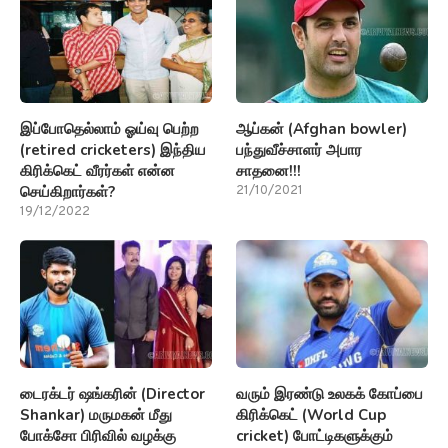
இப்போதெல்லாம் ஓய்வு பெற்ற
ஆப்கன் (Afghan bowler)
(retired cricketers) இந்திய
பந்துவீச்சாளர் அபார
கிரிக்கெட் வீரர்கள் என்ன
சாதனை!!!
செய்கிறார்கள்?
21/10/2021
19/12/2022
டைரக்டர் ஷங்கரின் (Director
வரும் இரண்டு உலகக் கோப்பை
Shankar) மருமகன் மீது
கிரிக்கெட் (World Cup
போக்சோ பிரிவில் வழக்கு
cricket) போட்டிகளுக்கும்