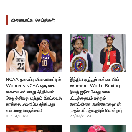
விளையாட்டு செய்திகள்
NCAA தலைப்பு விளையாட்டில்
இந்திய குத்துச்சண்டையில்
Womens NCAA ஒரு கை
Womens World Boxing
சைகை எவ்வாறு ஆதிக்கம்
நிகத் ஜரீன் 2வது உலக
செலுத்தியது மற்றும் இரட்டைத்
பட்டத்தையும் மற்றும்
தரத்தை வெளிப்படுத்தியது
லோவ்லினா போர்கோஹைன்
என்பதை பாருங்கள்!
முதல் பட்டத்தையும் வென்றார்.
05/04/2023
27/03/2023