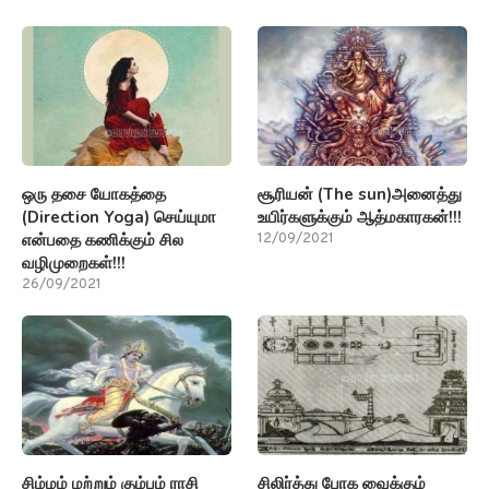
ஒரு தசை யோகத்தை
சூரியன் (The sun)அனைத்து
(Direction Yoga) செய்யுமா
உயிர்களுக்கும் ஆத்மகாரகன்!!!
என்பதை கணிக்கும் சில
12/09/2021
வழிமுறைகள்!!!
26/09/2021
சிம்மம் மற்றும் கும்பம் ராசி
சிலிர்த்து போக வைக்கும்