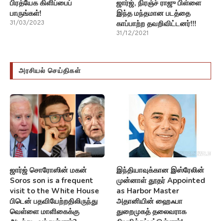
பிரத்யேக கிளிப்பைப்
ஜார்ஜ், நிரஞ்ச் ராஜு பிள்ளை
பாருங்கள்!
இந்த மந்தமான படத்தை
காப்பாற்ற தவறிவிட்டனர்!!!
31/03/2023
31/12/2021
அரசியல் செய்திகள்
ஜார்ஜ் சொரோஸின் மகன்
இந்தியாவுக்கான இஸ்ரேலின்
Soros son is a frequent
முன்னாள் தூதர் Appointed
visit to the White House
as Harbor Master
பிடென் பதவியேற்றதிலிருந்து
அதானியின் ஹைஃபா
வெள்ளை மாளிகைக்கு
துறைமுகத் தலைவராக