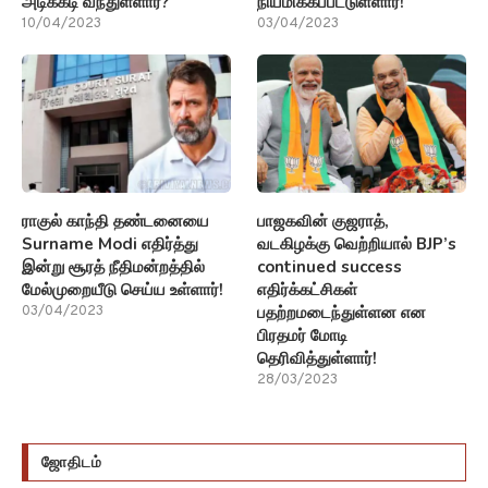
அடிக்கடி வந்துள்ளார்?
நியமிக்கப்பட்டுள்ளார்!
10/04/2023
03/04/2023
ராகுல் காந்தி தண்டனையை
பாஜகவின் குஜராத்,
Surname Modi எதிர்த்து
வடகிழக்கு வெற்றியால் BJP’s
இன்று சூரத் நீதிமன்றத்தில்
continued success
மேல்முறையீடு செய்ய உள்ளார்!
எதிர்க்கட்சிகள்
பதற்றமடைந்துள்ளன என
03/04/2023
பிரதமர் மோடி
தெரிவித்துள்ளார்!
28/03/2023
ஜோதிடம்