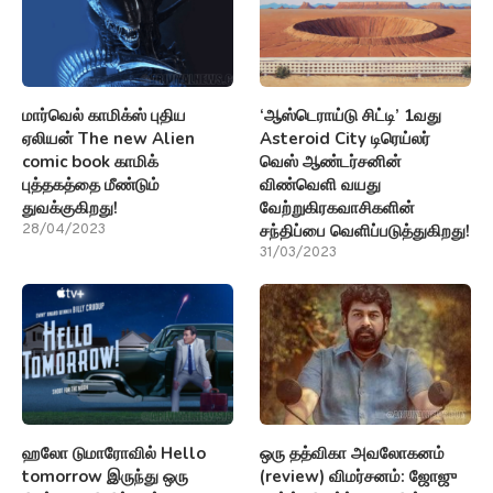
மார்வெல் காமிக்ஸ் புதிய
‘ஆஸ்டெராய்டு சிட்டி’ 1வது
ஏலியன் The new Alien
Asteroid City டிரெய்லர்
comic book காமிக்
வெஸ் ஆண்டர்சனின்
புத்தகத்தை மீண்டும்
விண்வெளி வயது
துவக்குகிறது!
வேற்றுகிரகவாசிகளின்
சந்திப்பை வெளிப்படுத்துகிறது!
28/04/2023
31/03/2023
ஹலோ டுமாரோவில் Hello
ஒரு தத்விகா அவலோகனம்
tomorrow இருந்து ஒரு
(review) விமர்சனம்: ஜோஜு