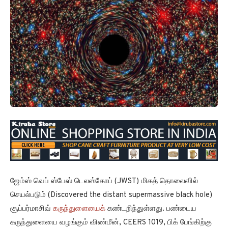
ஜேம்ஸ் வெப் ஸ்பேஸ் டெலஸ்கோப் (JWST) மிகத் தொலைவில்
செயல்படும் (Discovered the distant supermassive black hole)
சூப்பர்மாசிவ்
கருந்துளையைக்
கண்டறிந்துள்ளது. பண்டைய
கருந்துளையை வழங்கும் விண்மீன், CEERS 1019, பிக் பேங்கிற்கு