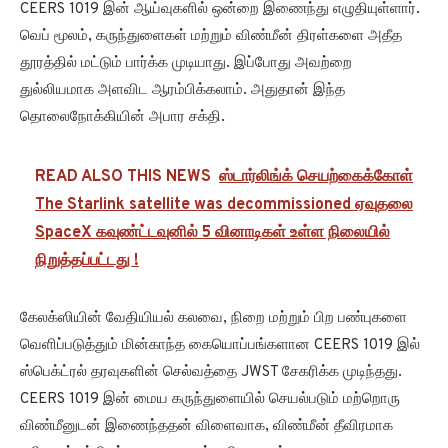
CEERS 1019 இன் ஆய்வுகளில் ஒன்றை இணைந்து எழுதியுள்ளார்.
வெப் மூலம், கருந்துளைகள் மற்றும் விண்மீன் திரள்களை அதீத
தூரத்தில் மட்டும் பார்க்க முடியாது. இப்போது அவற்றை
துல்லியமாக அளவிட ஆரம்பிக்கலாம். அதுதான் இந்த
தொலைநோக்கியின் அபார சக்தி.
READ ALSO THIS NEWS
ஸ்டார்லிங்க் செயற்கைக்கோள்
The Starlink satellite was decommissioned ஏவுதலை
SpaceX கவுண்ட்டவுனில் 5 வினாடிகள் உள்ள நிலையில்
நிறுத்தப்பட்டது !
கேலக்ஸியின் வேதியியல் கலவை, நிறை மற்றும் பிற பண்புகளை
வெளிப்படுத்தும் மின்காந்த கையொப்பங்களான CEERS 1019 இல்
ஸ்பெக்ட்ரல் தரவுகளின் செல்வத்தை JWST சேகரிக்க முடிந்தது.
CEERS 1019 இன் மைய கருந்துளையில் செயல்படும் மற்றொரு
விண்மீனுடன் இணைந்ததன் விளைவாக, விண்மீன் தீவிரமாக