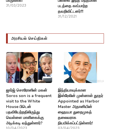
பாருங்கள்!
பிள்ளை இந்த மந்தமான
படத்தை காப்பாற்ற
31/03/2023
தவறிவிட்டனர்!!!
31/12/2021
அரசியல் செய்திகள்
ஜார்ஜ் சொரோஸின் மகன்
இந்தியாவுக்கான
Soros son is a frequent
இஸ்ரேலின் முன்னாள் தூதர்
visit to the White
Appointed as Harbor
House பிடென்
Master அதானியின்
பதவியேற்றதிலிருந்து
ஹைஃபா துறைமுகத்
வெள்ளை மாளிகைக்கு
தலைவராக
அடிக்கடி வந்துள்ளார்?
நியமிக்கப்பட்டுள்ளார்!
10/04/2023
03/04/2023