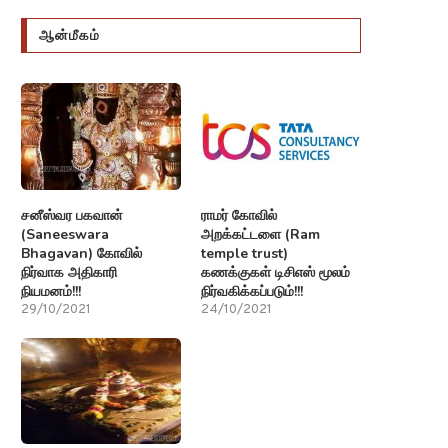
ஆன்மீகம்
சனீஸ்வர பகவான்
ராமர் கோவில்
(Saneeswara
அறக்கட்டளை (Ram
Bhagavan) கோவில்
temple trust)
நிர்வாக அதிகாரி
கணக்குகள் டிசிஎஸ் மூலம்
நியமனம்!!!
நிர்வகிக்கப்படும்!!!
29/10/2021
24/10/2021