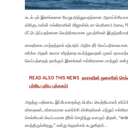
கடல் புல் இனங்களை வேறுபடுத்துவதற்கான ஆராய்ச்சியாளர்
விரிகுடாவின் ஈல்கிராஸின் (ஜோஸ்டெரா மெரினா) அளவு 199
மீட்டெடுப்பதற்கான வெற்றிகரமான முயற்சிகள் இருந்தபோதில
காலநிலை மாற்றத்தால் ஏற்படும் அதிக நீர் வெப்பநிலையான
எரிக்க அதன் சுவாச வீதத்தை உயர்த்துவதன் மூலம் தாவரத்த
வெப்பத்தைத் தாங்கும் இனங்கள் ஈல்கிராஸை மாற்றும் என
READ ALSO THIS NEWS
நாசாவின் ஒசைரிஸ் ரெக்ஸ
பற்றிய புதிய புத்தகம்!
அதற்கு பதிலாக, இப்போதைக்கு பெரிய வெற்றியாளர் விம்ப
விதைகள், விரைவான வளர்ச்சி விகிதங்கள் மற்றும் ஈல்கிரா
செல்சியஸ் வெப்பமான நீரில் செழித்து வளரும் திறன், “wi
காத்திருக்கிறது,” என்று ஹென்சல் கூறுகிறார். .