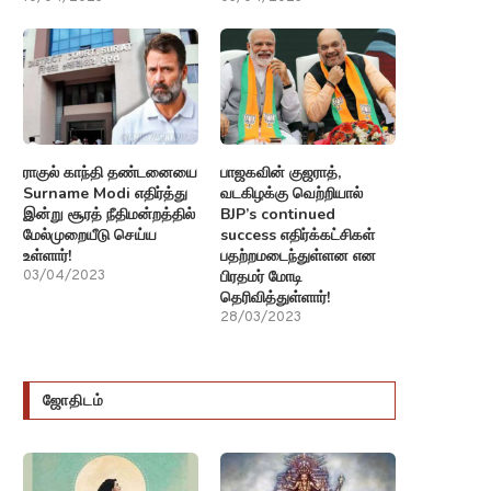
ராகுல் காந்தி தண்டனையை
பாஜகவின் குஜராத்,
Surname Modi எதிர்த்து
வடகிழக்கு வெற்றியால்
இன்று சூரத் நீதிமன்றத்தில்
BJP’s continued
மேல்முறையீடு செய்ய
success எதிர்க்கட்சிகள்
உள்ளார்!
பதற்றமடைந்துள்ளன என
பிரதமர் மோடி
03/04/2023
தெரிவித்துள்ளார்!
28/03/2023
ஜோதிடம்