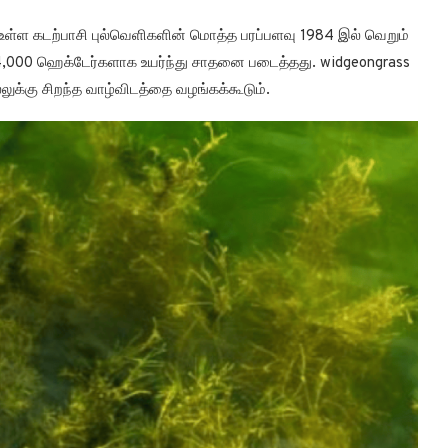
ல் உள்ள கடற்பாசி புல்வெளிகளின் மொத்த பரப்பளவு 1984 இல் வெறும்
4,000 ஹெக்டேர்களாக உயர்ந்து சாதனை படைத்தது. widgeongrass
லுக்கு சிறந்த வாழ்விடத்தை வழங்கக்கூடும்.