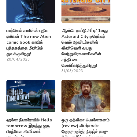
மார்வெல் காமிக்ஸ் புதிய
‘ஆஸ்டெராய்டு சிட்டி’ 1வது
ஏலியன் The new Alien
Asteroid City டிரெய்லர்
comic book காமிக்
வெஸ் ஆண்டர்சனின்
புத்தகத்தை மீண்டும்
விண்வெளி வயது
துவக்குகிறது!
வேற்றுகிரகவாசிகளின்
சந்திப்பை
28/04/2023
வெளிப்படுத்துகிறது!
31/03/2023
ஹலோ டுமாரோவில் Hello
ஒரு தத்விகா அவலோகனம்
tomorrow இருந்து ஒரு
(review) விமர்சனம்:
பிரத்யேக கிளிப்பைப்
ஜோஜு ஜார்ஜ், நிரஞ்ச் ராஜு