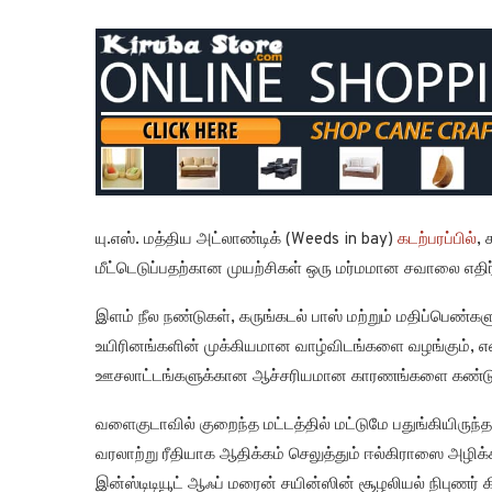
யு.எஸ். மத்திய அட்லாண்டிக் (Weeds in bay)
கடற்பரப்பில்
,
மீட்டெடுப்பதற்கான முயற்சிகள் ஒரு மர்மமான சவாலை எ
இளம் நீல நண்டுகள், கருங்கடல் பாஸ் மற்றும் மதிப்பெண்களு
உயிரினங்களின் முக்கியமான வாழ்விடங்களை வழங்கும், என
ஊசலாட்டங்களுக்கான ஆச்சரியமான காரணங்களை கண்டுபி
வளைகுடாவில் குறைந்த மட்டத்தில் மட்டுமே பதுங்கியிருந்
வரலாற்று ரீதியாக ஆதிக்கம் செலுத்தும் ஈல்கிராஸை அழிக்
இன்ஸ்டிடியூட் ஆஃப் மரைன் சயின்ஸின் சூழலியல் நிபுணர் கிற