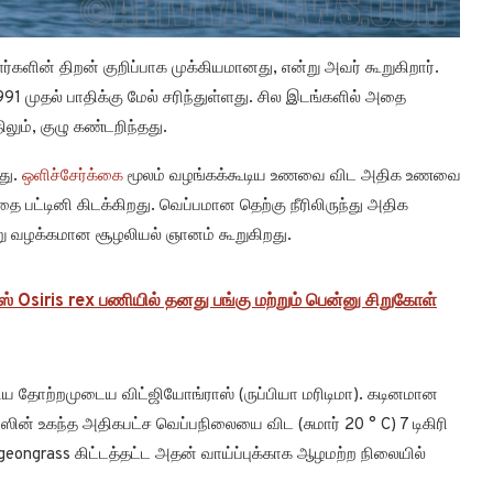
களின் திறன் குறிப்பாக முக்கியமானது, என்று அவர் கூறுகிறார்.
1 முதல் பாதிக்கு மேல் சரிந்துள்ளது. சில இடங்களில் அதை
ும், குழு கண்டறிந்தது.
து.
ஒளிச்சேர்க்கை
மூலம் வழங்கக்கூடிய உணவை விட அதிக உணவை
ை பட்டினி கிடக்கிறது. வெப்பமான தெற்கு நீரிலிருந்து அதிக
்று வழக்கமான சூழலியல் ஞானம் கூறுகிறது.
் Osiris rex பணியில் தனது பங்கு மற்றும் பென்னு சிறுகோள்
ிய தோற்றமுடைய விட்ஜியோங்ராஸ் (ருப்பியா மரிடிமா). கடினமான
ஸின் உகந்த அதிகபட்ச வெப்பநிலையை விட (சுமார் 20 ° C) 7 டிகிரி
dgeongrass கிட்டத்தட்ட அதன் வாய்ப்புக்காக ஆழமற்ற நிலையில்