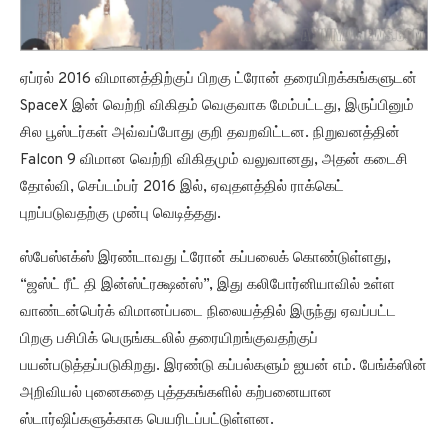
ஏப்ரல் 2016 விமானத்திற்குப் பிறகு ட்ரோன் தரையிறக்கங்களுடன்
SpaceX இன் வெற்றி விகிதம் வெகுவாக மேம்பட்டது, இருப்பினும்
சில பூஸ்டர்கள் அவ்வப்போது குறி தவறவிட்டன. நிறுவனத்தின்
Falcon 9 விமான வெற்றி விகிதமும் வலுவானது, அதன் கடைசி
தோல்வி, செப்டம்பர் 2016 இல், ஏவுதளத்தில் ராக்கெட்
புறப்படுவதற்கு முன்பு வெடித்தது.
ஸ்பேஸ்எக்ஸ் இரண்டாவது ட்ரோன் கப்பலைக் கொண்டுள்ளது,
“ஜஸ்ட் ரீட் தி இன்ஸ்ட்ரக்ஷன்ஸ்”, இது கலிபோர்னியாவில் உள்ள
வாண்டன்பெர்க் விமானப்படை நிலையத்தில் இருந்து ஏவப்பட்ட
பிறகு பசிபிக் பெருங்கடலில் தரையிறங்குவதற்குப்
பயன்படுத்தப்படுகிறது. இரண்டு கப்பல்களும் ஐயன் எம். பேங்க்ஸின்
அறிவியல் புனைகதை புத்தகங்களில் கற்பனையான
ஸ்டார்ஷிப்களுக்காக பெயரிடப்பட்டுள்ளன.