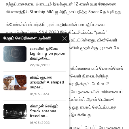
சுற்றுப்பாதையை அடையும் இலக்குடன் 12 மைல் உயர சோதனை
விமானத்தில் Starship Mk1 ஐ அறிமுகப்படுத்த SpaceX நம்புகிறது.
ஸ்பேஸ்எக்ஸ் ஸ்டார்ஷிப் முன்மாதிரிகளின் பல பதிப்புகளை
உருவாக்கியுள்ளது. SN4 2020 இல் திட்டமிடப்பட்ட “ஹாப்”
மேலும் செய்திகளை படிக்க!!!
விமானத்திற்கான சோதனைகளுக்கு உட்பட்டுள்ளது. விண்வெளி
வீரர்களை ஏற்றிச் செல்லும் ஸ்பேஸ்எக்ஸின் முதல் க்ரூ டிராகன் மே
நாசாவின் ஜூனோ
Lightning on jupiter
27 அன்று ஏவப்பட உள்ளது.
வியாழனில்...
22/06/2023
அந்த பணியானது நாசா விண்வெளி வீரர்களான பாப் பெஹன்கென்
மற்றும் டக் ஹர்லியை சர்வதேச விண்வெளி நிலையத்திற்கு
எரியும் சூடான
பாறையின் A shaped
அனுப்பும், இது நான்கு மாதங்கள் வரை நீடிக்கும். டெமோ-2
super...
எனப்படும் சோதனை விமானம், மற்ற சோதனைகளின் வரிசையைப்
18/07/2023
பின்பற்றுகிறது. மார்ச் 2019 இல், ஸ்பேஸ்எக்ஸ் அதன் டெமோ-1
வியாழன் செல்லும்
பணியின் கீழ் விமான நிலையத்திற்கு ஒரு பைலட் செய்யப்படாத
Stuck antenna
க்ரூ டிராகன் சோதனை விமானத்தை இயக்கியது.
freed on...
16/05/2023
ஜனவரி 2020 இல், நிறுவனம் இன்-ஃப்ளைட் அபார்ட் சோதனையை