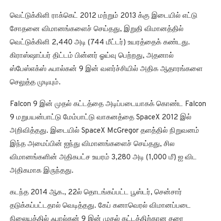
வெட்டுக்கிளி ராக்கெட் 2012 மற்றும் 2013 க்கு இடையில் எட்டு
சோதனை விமானங்களைச் செய்தது, இறுதி விமானத்தில்
வெட்டுக்கிளி 2,440 அடி (744 மீட்டர்) உயரத்தைக் கண்டது.
கிராஸ்ஷாப்பர் திட்டம் பின்னர் ஓய்வு பெற்றது, அதனால்
ஸ்பேஸ்எக்ஸ் ஃபால்கன் 9 இன் வளர்ச்சியில் அதிக ஆதாரங்களை
செலுத்த முடியும்.
Falcon 9 இன் முதல் கட்டத்தை அடிப்படையாகக் கொண்ட Falcon
9 மறுபயன்பாட்டு மேம்பாட்டு வாகனத்தை SpaceX 2012 இல்
அறிவித்தது. இடையில் SpaceX McGregor தளத்தில் நிறுவனம்
இந்த அமைப்பின் ஐந்து விமானங்களைச் செய்தது, சில
விமானங்களின் அதிகபட்ச உயரம் 3,280 அடி (1,000 மீ) ஐ விட
அதிகமாக இருந்தது.
கடந்த 2014 ஆக., 22ல் தொடங்கப்பட்ட பூஸ்டர், சென்சார்
தடுக்கப்பட்டதால் வெடித்தது. கேப் கனாவெரல் விமானப்படை
நிலையத்தில் ஃபால்கன் 9 இன் முதல் கட்டத்திற்கான தரை