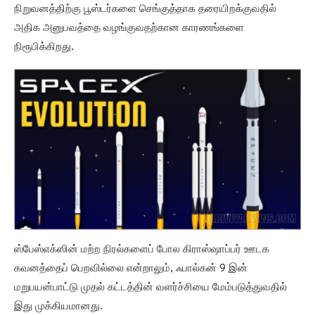
நிறுவனத்திற்கு பூஸ்டர்களை செங்குத்தாக தரையிறக்குவதில்
அதிக அனுபவத்தை வழங்குவதற்கான காரணங்களை
நிரூபிக்கிறது.
ஸ்பேஸ்எக்ஸின் மற்ற நிரல்களைப் போல கிராஸ்ஷாப்பர் ஊடக
கவனத்தைப் பெறவில்லை என்றாலும், ஃபால்கன் 9 இன்
மறுபயன்பாட்டு முதல் கட்டத்தின் வளர்ச்சியை மேம்படுத்துவதில்
இது முக்கியமானது.