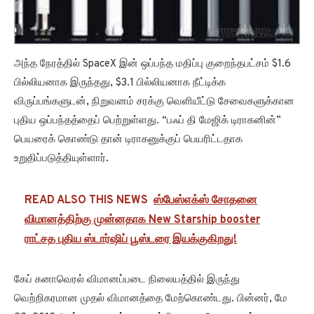
அந்த நேரத்தில் SpaceX இன் ஒப்பந்த மதிப்பு குறைந்தபட்சம் $1.6
பில்லியனாக இருந்தது, $3.1 பில்லியனாக நீட்டிக்க
விருப்பங்களுடன், நிறுவனம் சரக்கு வெளியீட்டு சேவைகளுக்கான
புதிய ஒப்பந்தத்தைப் பெற்றுள்ளது. “பஃப் தி மேஜிக் டிராகனின்”
பெயரைக் கொண்டு தான் டிராகனுக்குப் பெயரிட்டதாக
உறுதிப்படுத்தியுள்ளார்.
READ ALSO THIS NEWS
ஸ்பேஸ்எக்ஸ் சோதனை
விமானத்திற்கு முன்னதாக New Starship booster
ராட்சத புதிய ஸ்டார்ஷிப் பூஸ்டரை இயக்குகிறது!
கேப் கனாவெரல் விமானப்படை நிலையத்தில் இருந்து
வெற்றிகரமான முதல் விமானத்தை மேற்கொண்டது. பின்னர், மே