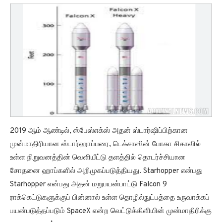
2019 ஆம் ஆண்டில், ஸ்பேஸ்எக்ஸ் அதன் ஸ்டார்ஷிப்பிற்கான
முன்மாதிரியான ஸ்டார்ஹாப்பரை, டெக்சாஸின் போகா சிகாவில்
உள்ள நிறுவனத்தின் வெளியீட்டு தளத்தில் தொடர்ச்சியான
சோதனை ஹாப்களில் அறிமுகப்படுத்தியது. Starhopper என்பது
Starhopper என்பது அதன் மறுபயன்பாட்டு Falcon 9
ராக்கெட்டுகளுக்குப் பின்னால் உள்ள தொழில்நுட்பத்தை உருவாக்கப்
பயன்படுத்தப்படும் SpaceX என்ற வெட்டுக்கிளியின் முன்மாதிரிக்கு