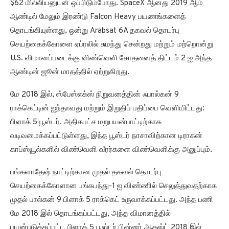
$62 மில்லியனுடன் ஒப்பிடும்போது. SpaceX ஆனது 2019 ஆம்
ஆண்டில் மேலும் இரண்டு Falcon Heavy பயணங்களைத்
தொடங்கியுள்ளது, ஒன்று Arabsat 6A தகவல் தொடர்பு
செயற்கைக்கோளை ஏப்ரலில் சுமந்து சென்றது மற்றும் மற்றொன்று
U.S. விமானப்படைக்கு விண்வெளி சோதனைத் திட்டம் 2 ஐ அந்த
ஆண்டின் ஜூன் மாதத்தில் ஏற்றுகிறது.
மே 2018 இல், ஸ்பேஸ்எக்ஸ் நிறுவனத்தின் ஃபால்கன் 9
ராக்கெட்டின் ஐந்தாவது மற்றும் இறுதிப் பதிப்பை வெளியிட்டது:
பிளாக் 5 பூஸ்டர். அதிகபட்ச மறுபயன்பாட்டிற்காக
வடிவமைக்கப்பட்டுள்ளது, இந்த பூஸ்டர் நாசாவிற்கான டிராகன்
காப்ஸ்யூல்களில் விண்வெளி வீரர்களை விண்வெளிக்கு அனுப்பும்.
பங்களாதேஷ் நாட்டிற்கான முதல் தகவல் தொடர்பு
செயற்கைக்கோளான பங்கபந்து-1 ஐ விண்ணில் செலுத்துவதற்காக
முதல் பால்கன் 9 பிளாக் 5 ராக்கெட் உருவாக்கப்பட்டது. அந்த பணி
மே 2018 இல் தொடங்கப்பட்டது, அந்த விமானத்தில்
பயன்படுத்தப்பட்ட பிளாக் 5 பூஸ்டர் பின்னர் ஆகஸ்ட் 2018 இல்