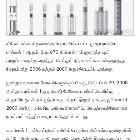
ஸ்பேஸ் எக்ஸ் நிறுவனத்தால் தயாரிக்கப்பட்ட முதல் ராக்கெட்
பால்கன் 1 ஆகும். இது 670 கிலோகிராம் குறைந்த புவி
சுற்றுப்பாதைக்கு எடுத்துச் செல்லும் திறனைக் கொண்டிருந்தது,
மேலும் இது 2006 மற்றும் 2009 க்கு இடையில் பறந்தது.
மூன்று ஏவுகணை தோல்விகளுக்குப் பிறகு, செப்டம்பர் 29, 2008
அன்று ஃபால்கன் 1 ஒரு போலி பேலோடை விண்வெளிக்கு
அனுப்பியது. அதன் ஐந்தாவது மற்றும் இறுதி ஏவுதல், ஜூலை 14,
2009 அன்று, மலேசிய புவி-கண்காணிப்பு செயற்கைக்கோளான
ரசாக்சாட் சுற்றுப்பாதையில் அனுப்பப்பட்டது.
ஃபால்கன் 1 ராக்கெட்டுகள் பசிபிக் பெருங்கடலில் உள்ள குவாஜலின்
அட்டோலின் ஒரு பகுதியான ஓமெலெக் தீவில் இருந்து ஏவப்பட்டது.