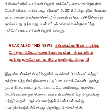
ஸ்பேஸ்எக்ஸின் ஃபால்கன் ஹெவி ராக்கெட், ஃபால்கன் தொடரின்
ஹெவி-லிஃப்ட் பதிப்பானது, பிப்ரவரி 6, 2018 அன்று புளோரிடாவில்
உள்ள கென்னடி ஸ்பேஸ் சென்டரில் நாசாவின் பேட் 39A இலிருந்து
ஏவப்பட்டது. தற்போது பயன்பாட்டில் உள்ள மிக சக்திவாய்ந்த
ராக்கெட்டாக ஃபால்கன் ஹெவி உள்ளது.
READ ALSO THIS NEWS
ஸ்பேஸ்எக்ஸ் 15 ஸ்டார்லிங்க்
செயற்கைக்கோள்களை Spacex starlink satellite
ஏவியது ராக்கெட்டை கடலில் தரையிறக்குகிறது !!!
இது ஸ்பேஸ்எக்ஸின் ஒர்க்ஹார்ஸ் ஃபால்கன் 9 ராக்கெட் மற்றும்
சக்திவாய்ந்த மேல்நிலையை அடிப்படையாகக் கொண்ட மூன்று
முதல்,நிலை மைய பூஸ்டர்களைக் கொண்டுள்ளது. ராக்கெட்
வெற்றிகரமாக ஒரு டெஸ்லா காரை விண்வெளிக்கு அனுப்பியது
மற்றும் அதன் முதல் விமானத்தில் ஸ்டார்மேன் என்று
அழைக்கப்படும் ஸ்பேஸ்சூட் அணிந்த மேனெக்வின்.