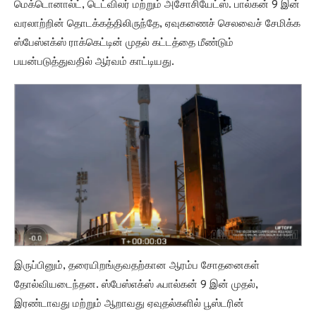
மெக்டொனால்ட், டெட்விலர் மற்றும் அசோசியேட்ஸ். பால்கன் 9 இன்
வரலாற்றின் தொடக்கத்திலிருந்தே, ஏவுகணைச் செலவைச் சேமிக்க
ஸ்பேஸ்எக்ஸ் ராக்கெட்டின் முதல் கட்டத்தை மீண்டும்
பயன்படுத்துவதில் ஆர்வம் காட்டியது.
இருப்பினும், தரையிறங்குவதற்கான ஆரம்ப சோதனைகள்
தோல்வியடைந்தன. ஸ்பேஸ்எக்ஸ் ஃபால்கன் 9 இன் முதல்,
இரண்டாவது மற்றும் ஆறாவது ஏவுதல்களில் பூஸ்டரின்