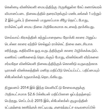
கென்னடி விண்வெளி மையத்திற்கு அருகிலுள்ள கேப் கனாவெரல்
விமானப்படை நிலையத்தில் தரையிறங்கும் மண்டலங்கள் 1 மற்றும்
2 இல் பூஸ்டர் நிலைகள் பாதுகாப்பாக கீழே தொட்டபோது,
ராக்கெட்டின் மைய நிலை அதிவேகமாக கடலைத் தாக்கியது.
செவ்வாய் கிரகத்தின் சுற்றுப்பாதையை நோக்கி காரை அனுப்ப
டெஸ்லா காரை ஏற்றிச் செல்லும் ராக்கெட் நிலை கடைசியாக
எரிந்தது. கதிர்வீச்சு ஒரு வருடத்திற்குள் காரை அழிக்கக்கூடும்.
வணிகப் பணிகளைத் தொடங்கும் போது, விண்வெளி வீரர்களை
சர்வதேச விண்வெளி நிலையத்திற்குக் கொண்டு வருவதற்காக
டிராகன் விண்கலத்தின் மனித மதிப்பீடு செய்யப்பட்ட பதிப்பையும்
ஸ்பேஸ்எக்ஸ் உருவாக்கத் தொடங்கியது.
நிறுவனம் 2014 இல் இந்த வெளியீட்டு சேவைகளுக்கு
அதிகபட்சமாக $2.6 பில்லியன் மதிப்பிலான ஒப்பந்தத்தைப்
பெற்றது. செப்டம்பர் 2015 இல், ஸ்பேஸ்எக்ஸ் குழுமத்தின்
உட்புறத்தை உலகிற்குக் காட்டியது. குறைந்தபட்ச வடிவமைப்பில்