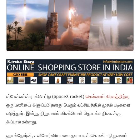
ஸ்பேஸ்எக்ஸ் ராக்கெட்டு (SpaceX rocket)
செவ்வாய் கிரகத்திற்கு
ஒரு பணியை அனுப்பும் தனது பெரும் லட்சியத்தில் முதல் படிகளை
எடுத்தார். இன்று, நிறுவனம் விண்வெளி தொடக்க நிலைக்கு
அப்பால் உள்ளது.
ஹாவ்தோர்ன், கலிபோர்னியாவை தளமாகக் கொண்ட நிறுவனம்