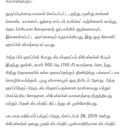
சமமானதாகும்.
துருப்பிடிக்காத எஃகால் செய்யப்பட்ட, குந்து, மூன்று கால்கள்
கொண்ட வாகனம், ஒற்றை ராப்டார் ராக்கெட் எஞ்சினைச் சுமந்து,
தொடர்ச்சியான சோதனைத் துப்பாக்கிச் சூடுகளையும்,
இணைக்கப்பட்ட ஹாப்ஸையும் உருவாக்கியது, இது ஒரு கிராண்ட்
ஹாப்பில் உச்சத்தை எட்டியது.
அந்த பிக் ஹாப்பின் போது, ஸ்டார்ஹாப்பர் ஸ்பேஸ்எக்ஸ் பேடில்
இருந்து தூக்கி, சுமார் 500 அடி (150 மீ) உயரத்தை அடைந்து,
சிறிது தொலைவில் உள்ள தரையிறங்கும் திண்டுக்கு பக்கவாட்டாக
மொழிபெயர்த்தார். முழு விமானமும் ஒரு நிமிடம் ஆனது. அந்த
ஹாப்பிற்குப் பிறகு, ஸ்டார்ஹாப்பருக்கான நான்காவது மற்றும்
மிகப்பெரிய சோதனை, ஸ்பேஸ்எக்ஸ் வாகனத்தை நிறுத்தியது
மற்றும் அதன் ஸ்டார்ஷிப் திட்டத்துடன் முன்னேறியது.
பல மாத எதிர்பார்ப்புக்குப் பிறகு, செப்டம்பர் 28, 2019 அன்று,
ஸ்பேஸ்எக்ஸ் தனது முதல் ஸ்டார்ஷிப் முன்மாதிரியான ஸ்டார்ஷிப்