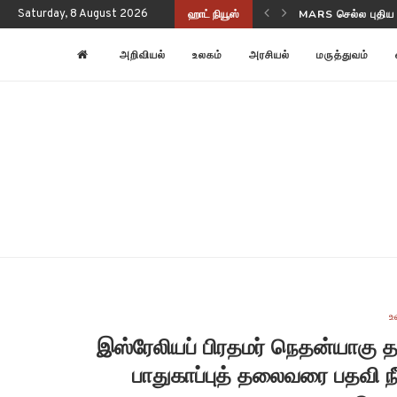
Saturday, 8 August 2026
ஹாட் நியூஸ்
NASA-ISRO NISAR
அறிவியல்
உலகம்
அரசியல்
மருத்துவம்
உ
இஸ்ரேலியப் பிரதமர் நெதன்யாகு 
பாதுகாப்புத் தலைவரை பதவி நீ