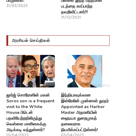
பாருங்கள்!
பிள்ளை இந்த மந்தமான
படத்தை காப்பாற்ற
31/03/2023
தவறிவிட்டனர்!!!
31/12/2021
அரசியல் செய்திகள்
ஜார்ஜ் சொரோஸின் மகன்
இந்தியாவுக்கான
Soros son is a frequent
இஸ்ரேலின் முன்னாள் தூதர்
visit to the White
Appointed as Harbor
House பிடென்
Master அதானியின்
பதவியேற்றதிலிருந்து
ஹைஃபா துறைமுகத்
வெள்ளை மாளிகைக்கு
தலைவராக
அடிக்கடி வந்துள்ளார்?
நியமிக்கப்பட்டுள்ளார்!
10/04/2023
03/04/2023