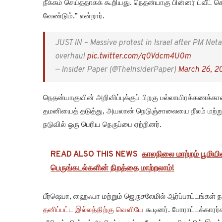
நீக்கம் செய்ததாகக் கூறியது. நெதன்யாகு பின்னர் ட்வீட் ச
வேண்டும்.” என்றார்.
JUST IN – Massive protest in Israel after PM Net
overhaul
pic.twitter.com/q0Vdcm4U0m
— Insider Paper (@TheInsiderPaper)
March 26, 2
நெதன்யாகுவின் அறிவிப்புக்குப் பிறகு பல்லாயிரக்கணக்கா
தமனியைத் தடுத்து, அயலான் நெடுஞ்சாலையை நீலம் மற்ற
நடுவில் ஒரு பெரிய நெருப்பை ஏற்றினர்.
READ ALSO THIS NEWS
காலநிலை மாற்றம் பூமிய
பெருங்கடல்களின் நிறத்தை மாற்றலாம்!
பீர்ஷெபா, ஹைஃபா மற்றும் ஜெருசலேமில் ஆர்ப்பாட்டங்கள
தனிப்பட்ட இல்லத்திற்கு வெளியே
கூடினர். போராட்டக்காரர்