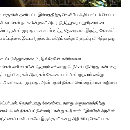
ாகுவின் தனிப்பட்ட இல்லத்திற்கு வெளியே ஆர்ப்பாட்டம் செய்ய
விஷயங்கள் நடக்கின்றன.” அவர் நீதித்துறை மறுசீரமைப்பை
ன்யாகுவின் முடிவு, முன்னாள் மூத்த ஜெனரலாக இருந்த கேலண்ட்,
ய சட்டத்தை இடைநிறுத்த வேண்டும் என்று அழைப்பு விடுத்து ஒரு
ாயப்படுத்துவதாகவும், இஸ்ரேலின் எதிரிகளை
“எங்கள் வலிமையின் ஆதாரம் எவ்வாறு அழிக்கப்படுகிறது என்பதை
ுட் உறுப்பினர்கள் அவர்கள் கேலண்டைப் பின்பற்றலாம் என்று
ிரைவாக அணிகளை மூடியது, அவர் பதவி நீக்கம் செய்வதற்கான வழியை
ல் அட்பர்யன், நெதன்யாகு கேலண்டை தனது அலுவலகத்திற்கு
் அவர் நீக்கப்பட்டுள்ளார்” என்று கூறினார். “இஸ்ரேல் அரசின்
் வாழ்க்கைப் பணியாகவே இருக்கும்” என்று அறிவிப்பு வெளியான