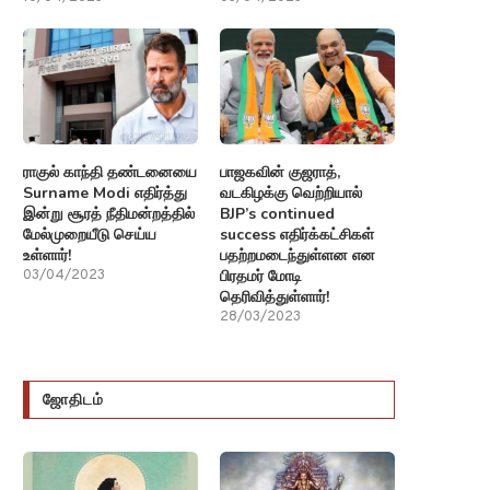
ராகுல் காந்தி தண்டனையை
பாஜகவின் குஜராத்,
Surname Modi எதிர்த்து
வடகிழக்கு வெற்றியால்
இன்று சூரத் நீதிமன்றத்தில்
BJP’s continued
மேல்முறையீடு செய்ய
success எதிர்க்கட்சிகள்
உள்ளார்!
பதற்றமடைந்துள்ளன என
பிரதமர் மோடி
03/04/2023
தெரிவித்துள்ளார்!
28/03/2023
ஜோதிடம்