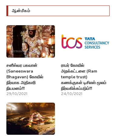
ஆன்மீகம்
சனீஸ்வர பகவான்
ராமர் கோவில்
(Saneeswara
அறக்கட்டளை (Ram
Bhagavan) கோவில்
temple trust)
நிர்வாக அதிகாரி
கணக்குகள் டிசிஎஸ் மூலம்
நியமனம்!!!
நிர்வகிக்கப்படும்!!!
29/10/2021
24/10/2021