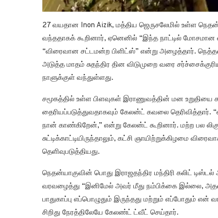
27 வயதான Inon Aizik, மத்திய ஜெருசலேமில் உள்ள நெதன்ய
வந்ததாகக் கூறினார், ஏனெனில் “இந்த நாட்டில் மோசமான 
“விரைவான சட்டமன்ற பிளிட்ஸ்” என்று அழைத்தார். நெத்த
அடுத்த மாதம் சுதந்திர தின விடுமுறை வரை சர்ச்சைக்குரி
நாளுக்குள் வந்துள்ளது.
சமூகத்தில் உள்ள பிளவுகள் இராணுவத்தின் மன உறுதியை க
தைரியப்படுத்துவதாகவும் கேலன்ட் கவலை தெரிவித்தார். 
நான் காண்கிறேன்,” என்று கேலன்ட் கூறினார். மற்ற பல லிக
சுட்டிக்காட்டியிருந்தாலும், கட்சி ஞாயிற்றுக்கிழமை வ
தெளிவுபடுத்தியது.
நெதன்யாகுவின் பொது இராஜதந்திர மந்திரி கலிட் டிஸ்ட
வரவழைத்து “இனிமேல் அவர் மீது நம்பிக்கை இல்லை, அதனால
பாதுகாப்பு எப்பொழுதும் இருந்தது மற்றும் எப்போதும் என
சிறிது நேரத்திலேயே கேலண்ட் ட்வீட் செய்தார்.