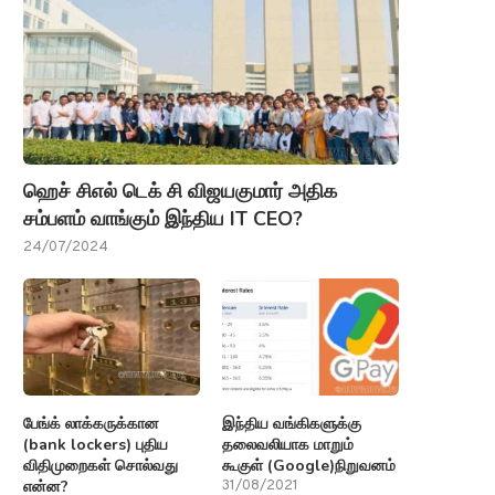
ஹெச் சிஎல் டெக் சி விஜயகுமார் அதிக
சம்பளம் வாங்கும் இந்திய IT CEO?
24/07/2024
பேங்க் லாக்கருக்கான
இந்திய வங்கிகளுக்கு
(bank lockers) புதிய
தலைவலியாக மாறும்
விதிமுறைகள் சொல்வது
கூகுள் (Google)நிறுவனம்
என்ன?
31/08/2021