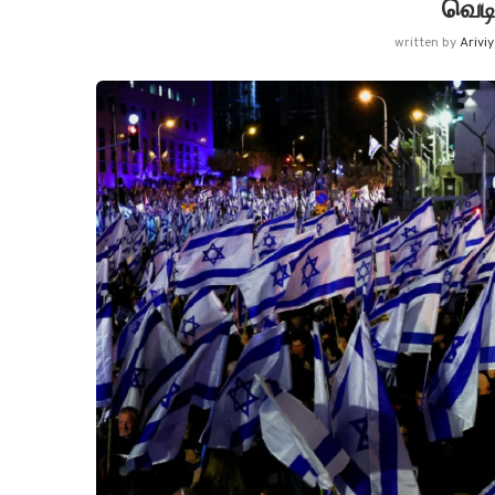
வெடி
written by
Arivi