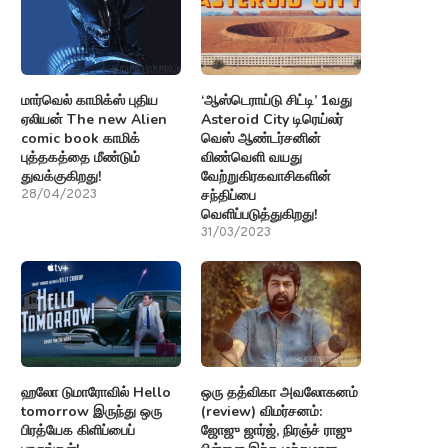
மார்வெல் காமிக்ஸ் புதிய
‘ஆஸ்டெராய்டு சிட்டி’ 1வது
ஏலியன் The new Alien
Asteroid City டிரெய்லர்
comic book காமிக்
வெஸ் ஆண்டர்சனின்
புத்தகத்தை மீண்டும்
விண்வெளி வயது
துவக்குகிறது!
வேற்றுகிரகவாசிகளின்
சந்திப்பை
28/04/2023
வெளிப்படுத்துகிறது!
31/03/2023
ஹலோ டுமாரோவில் Hello
ஒரு தத்விகா அவலோகனம்
tomorrow இருந்து ஒரு
(review) விமர்சனம்:
பிரத்யேக கிளிப்பைப்
ஜோஜு ஜார்ஜ், நிரஞ்ச் ராஜு