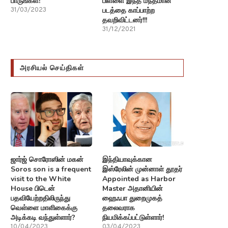
பாருங்கள்!
பிள்ளை இந்த மந்தமான
படத்தை காப்பாற்ற
31/03/2023
தவறிவிட்டனர்!!!
31/12/2021
அரசியல் செய்திகள்
ஜார்ஜ் சொரோஸின் மகன்
இந்தியாவுக்கான
Soros son is a frequent
இஸ்ரேலின் முன்னாள் தூதர்
visit to the White
Appointed as Harbor
House பிடென்
Master அதானியின்
பதவியேற்றதிலிருந்து
ஹைஃபா துறைமுகத்
வெள்ளை மாளிகைக்கு
தலைவராக
அடிக்கடி வந்துள்ளார்?
நியமிக்கப்பட்டுள்ளார்!
10/04/2023
03/04/2023