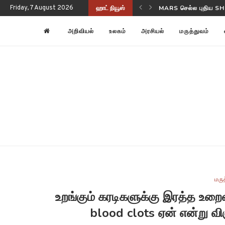
Friday, 7 August 2026
ஹாட் நியூஸ்
NASA-ISRO NISAR பூ
அறிவியல்
உலகம்
அரசியல்
மருத்துவம்
மரு
உறங்கும் கரடிகளுக்கு இரத்த உறை
blood clots ஏன் என்று வ