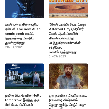
மார்வெல் காமிக்ஸ் புதிய
‘ஆஸ்டெராய்டு சிட்டி’ 1வது
ஏலியன் The new Alien
Asteroid City டிரெய்லர்
comic book காமிக்
வெஸ் ஆண்டர்சனின்
புத்தகத்தை மீண்டும்
விண்வெளி வயது
துவக்குகிறது!
வேற்றுகிரகவாசிகளின்
சந்திப்பை
28/04/2023
வெளிப்படுத்துகிறது!
31/03/2023
ஹலோ டுமாரோவில் Hello
ஒரு தத்விகா அவலோகனம்
tomorrow இருந்து ஒரு
(review) விமர்சனம்:
பிரத்யேக கிளிப்பைப்
ஜோஜு ஜார்ஜ், நிரஞ்ச் ராஜு