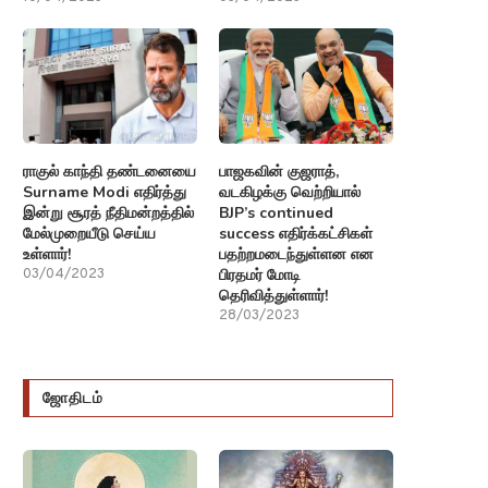
ராகுல் காந்தி தண்டனையை
பாஜகவின் குஜராத்,
Surname Modi எதிர்த்து
வடகிழக்கு வெற்றியால்
இன்று சூரத் நீதிமன்றத்தில்
BJP’s continued
மேல்முறையீடு செய்ய
success எதிர்க்கட்சிகள்
உள்ளார்!
பதற்றமடைந்துள்ளன என
பிரதமர் மோடி
03/04/2023
தெரிவித்துள்ளார்!
28/03/2023
ஜோதிடம்