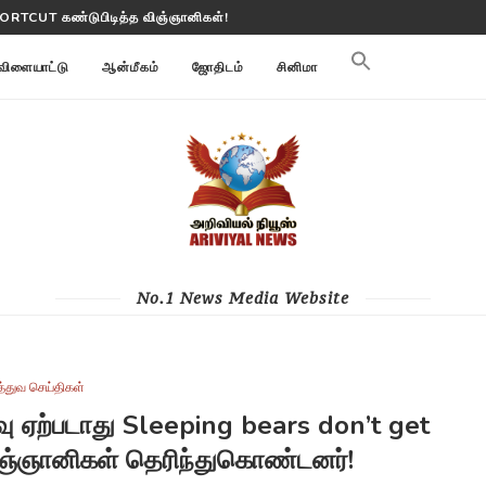
மி மாற்றங்களை கண்காணிக்கிறது
விளையாட்டு
ஆன்மீகம்
ஜோதிடம்
சினிமா
No.1 News Media Website
த்துவ செய்திகள்
வு ஏற்படாது Sleeping bears don’t get
ிஞ்ஞானிகள் தெரிந்துகொண்டனர்!