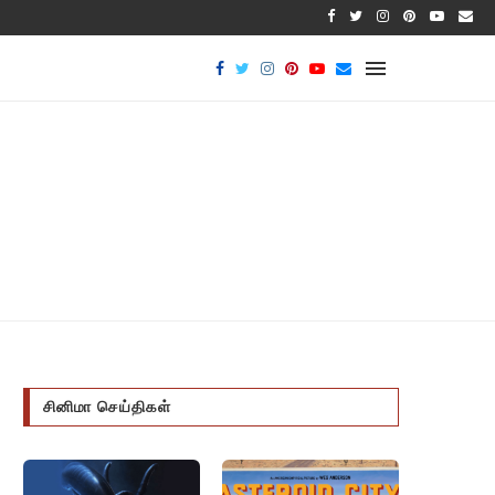
பாக்டீரியல
சினிமா செய்திகள்