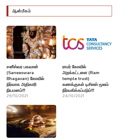
ஆன்மீகம்
சனீஸ்வர பகவான்
ராமர் கோவில்
(Saneeswara
அறக்கட்டளை (Ram
Bhagavan) கோவில்
temple trust)
நிர்வாக அதிகாரி
கணக்குகள் டிசிஎஸ் மூலம்
நியமனம்!!!
நிர்வகிக்கப்படும்!!!
29/10/2021
24/10/2021