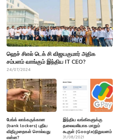
ஹெச் சிஎல் டெக் சி விஜயகுமார் அதிக
சம்பளம் வாங்கும் இந்திய IT CEO?
24/07/2024
பேங்க் லாக்கருக்கான
இந்திய வங்கிகளுக்கு
(bank lockers) புதிய
தலைவலியாக மாறும்
விதிமுறைகள் சொல்வது
கூகுள் (Google)நிறுவனம்
என்ன?
31/08/2021