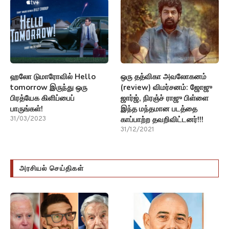
ஹலோ டுமாரோவில் Hello
ஒரு தத்விகா அவலோகனம்
tomorrow இருந்து ஒரு
(review) விமர்சனம்: ஜோஜு
பிரத்யேக கிளிப்பைப்
ஜார்ஜ், நிரஞ்ச் ராஜு பிள்ளை
பாருங்கள்!
இந்த மந்தமான படத்தை
காப்பாற்ற தவறிவிட்டனர்!!!
31/03/2023
31/12/2021
அரசியல் செய்திகள்