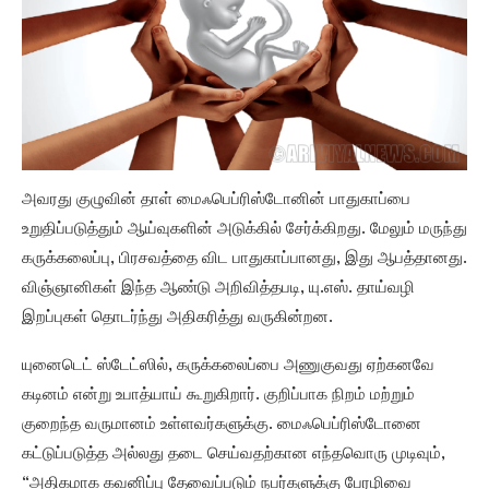
அவரது குழுவின் தாள் மைஃபெப்ரிஸ்டோனின் பாதுகாப்பை
உறுதிப்படுத்தும் ஆய்வுகளின் அடுக்கில் சேர்க்கிறது. மேலும் மருந்து
கருக்கலைப்பு, பிரசவத்தை விட பாதுகாப்பானது, இது ஆபத்தானது.
விஞ்ஞானிகள் இந்த ஆண்டு அறிவித்தபடி, யு.எஸ். தாய்வழி
இறப்புகள் தொடர்ந்து அதிகரித்து வருகின்றன.
யுனைடெட் ஸ்டேட்ஸில், கருக்கலைப்பை அணுகுவது ஏற்கனவே
கடினம் என்று உபாத்யாய் கூறுகிறார். குறிப்பாக நிறம் மற்றும்
குறைந்த வருமானம் உள்ளவர்களுக்கு. மைஃபெப்ரிஸ்டோனை
கட்டுப்படுத்த அல்லது தடை செய்வதற்கான எந்தவொரு முடிவும்,
“அதிகமாக கவனிப்பு தேவைப்படும் நபர்களுக்கு பேரழிவை