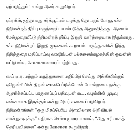
ஏற்படுத்தும்” என்று அவர் கூறுகிறார்.
ஏப்ரலில், ஐந்தாவது சர்க்யூட்டில் வழக்கு தொடரும் போது, உச்ச
நீதிமன்றத் தீர்ப்பு மருந்தைப் பயன்படுத்த அனுமதித்தது. ஆனால்
மேல்முறையீட்டு நீதிமன்றத் தீர்ப்பு இறுதி வார்த்தையாக இருக்காது,
உச்ச நீதிமன்றம் இறுதி முடிவைக் கூறலாம். மருந்துகளின் இந்த
நீதித்துறை மதிப்பாய்வு வாஷிங்டன் பல்கலைக்கழகத்தின் ஓவன்ஸ்
மட்டுமல்ல, கோசாசாவையும் பற்றியது.
எஃப்.டி.ஏ. மற்றும் மருந்துகளை மதிப்பீடு செய்து அங்கீகரிக்கும்
ஏஜென்சியின் திறன் மைஃபெப்ரிஸ்டோன் போன்றவை. நன்கு
ஆதரிக்கப்பட்ட பாதுகாப்புப் பதிவுடன் கூட, வழக்கின் முடிவு
என்னவாக இருக்கும் என்று அவர் கவலைப்படுகிறார்.
நீதிமன்றங்கள் “ஒரு மிகப்பெரிய அளவிலான அறிவியல்
சான்றுகளுக்கு” எதிராக செல்ல முடியுமானால், “அது சரியாகத்
தெரியவில்லை” என்று கோசாசா கூறுகிறார்.