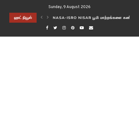
Sunday, 9 August 2026
ிடித்த விஞ்ஞானிகள்!
ஹாட் நியூஸ்
NASA-ISRO NISAR பூமி மாற்றங்களை கண்காணி