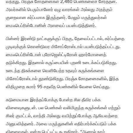
வந்தது. பிரஞ்சு சோதனைகள் 2,480 பெண்களைச் சேர்த்தன.
அவர்களில் பெரும்பாலோர் ஏழு வாரங்கள் அல்லது அதற்கும்
குறைவான கர்ப்பமாக இருந்தனர். மேலும் மருத்துவர்கள்
மைஃபெப்ரிஸ்டோனின் அளவைப் பயன்படுத்தினர்.
பின்னர் இரண்டு நாட்களுக்குப் பிறகு, தேவைப்பட்டால், கர்ப்பத்தை
முடிவுக்குக் கொண்டுவர மிசோப்ரோஸ்டால் பயன்படுத்தப்பட்டது.
மைஃபெப்ரிஸ்டோன் புரோஜெஸ்ட்டிரோன் ஹார்மோனைத்
தடுக்கிறது. இதனால் கருப்பையின் புறணி உடைக்கப்படுகிறது.
உடைந்த திசுக்களை வெளியேற்ற உதவும் சுருக்கங்களை
மிசோப்ரோஸ்டால் தூண்டுகிறது. பிரஞ்சு சோதனைகளில், இந்த
விதிமுறை சுமார் 95 சதவீத பெண்களில் வேலை செய்தது.
கடுமையான இரத்தப்போக்கு போன்ற சில தீவிர பக்க
விளைவுகளுடன். பல பெண்கள் வலிமிகுந்த சுருக்கங்கள் மற்றும்
சிலர் குமட்டல், வாந்தி அல்லது வயிற்றுப்போக்கு ஆகியவற்றை
அனுபவித்தனர். அவை மருந்துகளின் எதிர்பார்க்கப்படும் பக்க
விளைவுகள், என்று பெட்டிட்டி கூறுகிறார். “ஆனால் நாம்