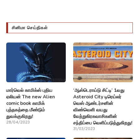
சினிமா செய்திகள்
மார்வெல் காமிக்ஸ் புதிய
‘ஆஸ்டெராய்டு சிட்டி’ 1வது
ஏலியன் The new Alien
Asteroid City டிரெய்லர்
comic book காமிக்
வெஸ் ஆண்டர்சனின்
புத்தகத்தை மீண்டும்
விண்வெளி வயது
துவக்குகிறது!
வேற்றுகிரகவாசிகளின்
சந்திப்பை வெளிப்படுத்துகிறது!
28/04/2023
31/03/2023