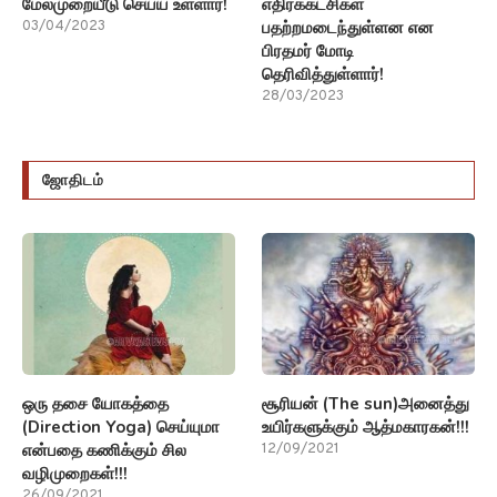
மேல்முறையீடு செய்ய உள்ளார்!
எதிர்க்கட்சிகள்
பதற்றமடைந்துள்ளன என
03/04/2023
பிரதமர் மோடி
தெரிவித்துள்ளார்!
28/03/2023
ஜோதிடம்
ஒரு தசை யோகத்தை
சூரியன் (The sun)அனைத்து
(Direction Yoga) செய்யுமா
உயிர்களுக்கும் ஆத்மகாரகன்!!!
என்பதை கணிக்கும் சில
12/09/2021
வழிமுறைகள்!!!
26/09/2021