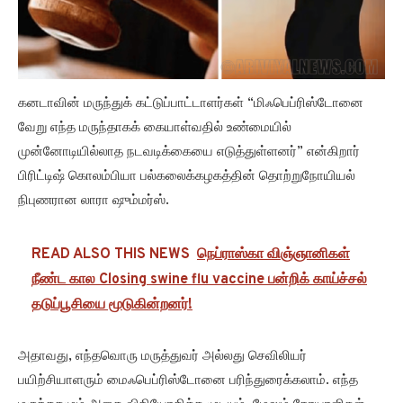
கனடாவின் மருந்துக் கட்டுப்பாட்டாளர்கள் “மிஃபெப்ரிஸ்டோனை
வேறு எந்த மருந்தாகக் கையாள்வதில் உண்மையில்
முன்னோடியில்லாத நடவடிக்கையை எடுத்துள்ளனர்” என்கிறார்
பிரிட்டிஷ் கொலம்பியா பல்கலைக்கழகத்தின் தொற்றுநோயியல்
நிபுணரான லாரா ஷும்மர்ஸ்.
READ ALSO THIS NEWS
நெப்ராஸ்கா விஞ்ஞானிகள்
நீண்ட கால Closing swine flu vaccine பன்றிக் காய்ச்சல்
தடுப்பூசியை மூடுகின்றனர்!
அதாவது, எந்தவொரு மருத்துவர் அல்லது செவிலியர்
பயிற்சியாளரும் மைஃபெப்ரிஸ்டோனை பரிந்துரைக்கலாம். எந்த