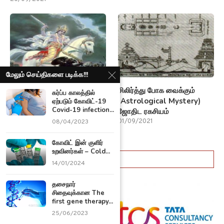
மேலும் செய்திகளை படிக்க!!!
சிம்மம் மற்றும் கும்பம் ராசி
சிலிர்த்து போக வைக்கும்
கர்ப்ப காலத்தில்
பற்றிய சில (Astrological
(Astrological Mystery)
ஏற்படும் கோவிட்-19
Covid-19 infection...
secrets) ரகசியங்கள்!!!
ஜோதிட ரகசியம்
03/09/2021
01/09/2021
08/04/2023
கோவிட் இன் குளிர்
உறவினர்கள் – Cold...
ஆன்மீகம்
14/01/2024
தசைநார்
சிதைவுக்கான The
first gene therapy...
25/06/2023