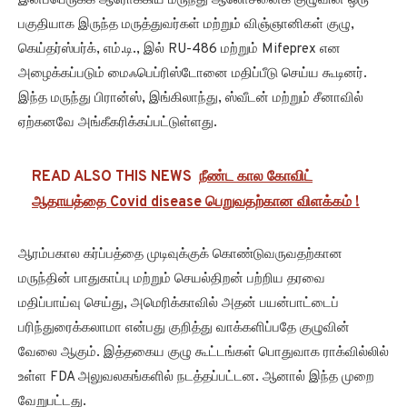
இனப்பெருக்க ஆரோக்கிய மருந்து ஆலோசனைக் குழுவின் ஒரு
பகுதியாக இருந்த மருத்துவர்கள் மற்றும் விஞ்ஞானிகள் குழு,
கெய்தர்ஸ்பர்க், எம்.டி., இல் RU-486 மற்றும் Mifeprex என
அழைக்கப்படும் மைஃபெப்ரிஸ்டோனை மதிப்பீடு செய்ய கூடினர்.
இந்த மருந்து பிரான்ஸ், இங்கிலாந்து, ஸ்வீடன் மற்றும் சீனாவில்
ஏற்கனவே அங்கீகரிக்கப்பட்டுள்ளது.
READ ALSO THIS NEWS
நீண்ட கால கோவிட்
ஆதாயத்தை Covid disease பெறுவதற்கான விளக்கம் !
ஆரம்பகால கர்ப்பத்தை முடிவுக்குக் கொண்டுவருவதற்கான
மருந்தின் பாதுகாப்பு மற்றும் செயல்திறன் பற்றிய தரவை
மதிப்பாய்வு செய்து, அமெரிக்காவில் அதன் பயன்பாட்டைப்
பரிந்துரைக்கலாமா என்பது குறித்து வாக்களிப்பதே குழுவின்
வேலை ஆகும். இத்தகைய குழு கூட்டங்கள் பொதுவாக ராக்வில்லில்
உள்ள FDA அலுவலகங்களில் நடத்தப்பட்டன. ஆனால் இந்த முறை
வேறுபட்டது.