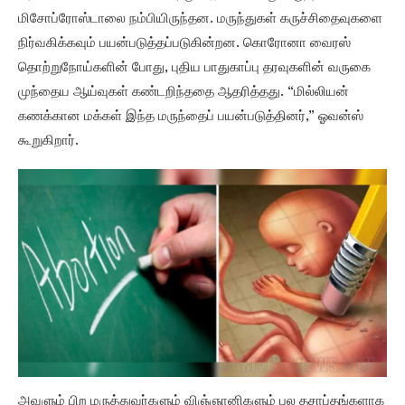
மிசோப்ரோஸ்டாலை நம்பியிருந்தன. மருந்துகள் கருச்சிதைவுகளை
நிர்வகிக்கவும் பயன்படுத்தப்படுகின்றன. கொரோனா வைரஸ்
தொற்றுநோய்களின் போது, புதிய பாதுகாப்பு தரவுகளின் வருகை
முந்தைய ஆய்வுகள் கண்டறிந்ததை ஆதரித்தது. “மில்லியன்
கணக்கான மக்கள் இந்த மருந்தைப் பயன்படுத்தினர்,” ஓவன்ஸ்
கூறுகிறார்.
அவளும் பிற மருத்துவர்களும் விஞ்ஞானிகளும் பல தசாப்தங்களாக