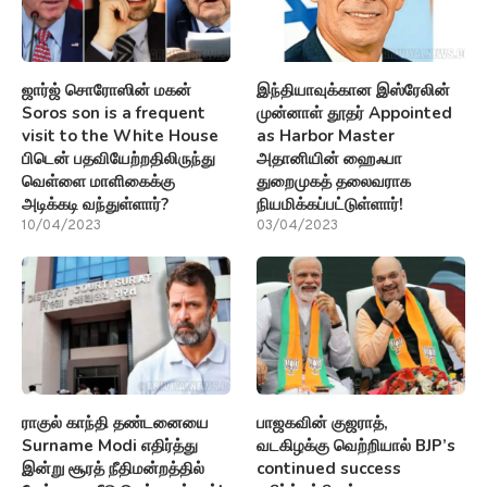
ஜார்ஜ் சொரோஸின் மகன்
இந்தியாவுக்கான இஸ்ரேலின்
Soros son is a frequent
முன்னாள் தூதர் Appointed
visit to the White House
as Harbor Master
பிடென் பதவியேற்றதிலிருந்து
அதானியின் ஹைஃபா
வெள்ளை மாளிகைக்கு
துறைமுகத் தலைவராக
அடிக்கடி வந்துள்ளார்?
நியமிக்கப்பட்டுள்ளார்!
10/04/2023
03/04/2023
ராகுல் காந்தி தண்டனையை
பாஜகவின் குஜராத்,
Surname Modi எதிர்த்து
வடகிழக்கு வெற்றியால் BJP’s
இன்று சூரத் நீதிமன்றத்தில்
continued success