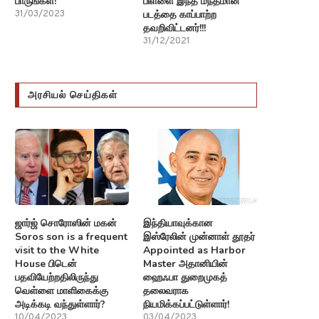
பாருங்கள்!
பிள்ளை இந்த மந்தமான
படத்தை காப்பாற்ற
31/03/2023
தவறிவிட்டனர்!!!
31/12/2021
அரசியல் செய்திகள்
ஜார்ஜ் சொரோஸின் மகன்
இந்தியாவுக்கான
Soros son is a frequent
இஸ்ரேலின் முன்னாள் தூதர்
visit to the White
Appointed as Harbor
House பிடென்
Master அதானியின்
பதவியேற்றதிலிருந்து
ஹைஃபா துறைமுகத்
வெள்ளை மாளிகைக்கு
தலைவராக
அடிக்கடி வந்துள்ளார்?
நியமிக்கப்பட்டுள்ளார்!
10/04/2023
03/04/2023