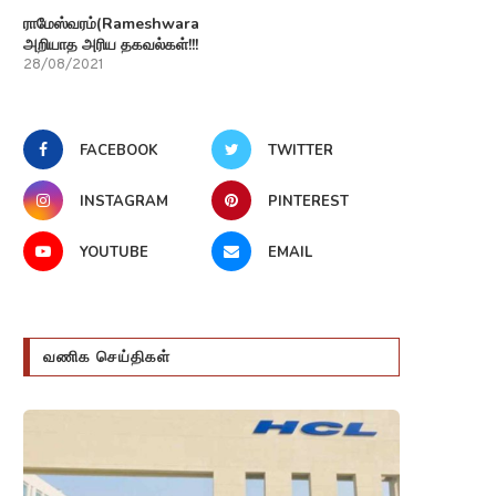
ராமேஸ்வரம்(Rameshwaram)பற்றி
அறியாத அரிய தகவல்கள்!!!
28/08/2021
FACEBOOK
TWITTER
INSTAGRAM
PINTEREST
YOUTUBE
EMAIL
வணிக செய்திகள்
ுதிய புத்தகம் The universe to find
ஆகஸ்ட் 4 அன்று சர்வதேச விண்
inner peace...
நிலையத்துடன் International Spa
30/10/2023
20/10/2023