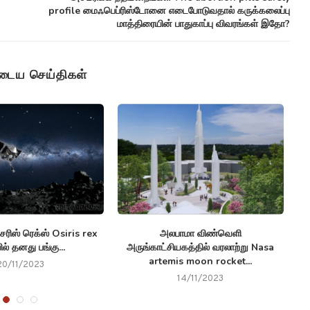
profile மைஃபெப்ரிஸ்டோனை எடைபோடுவதால் கருக்கலைப்பு
மாத்திரையின் பாதுகாப்பு விவரங்கள் இதோ?
ுடைய செய்திகள்
ரிஸ் ரெக்ஸ் Osiris rex
அலபாமா விண்வெளி
ப
ல் தனது பங்கு...
அருங்காட்சியகத்தில் வரலாற்று Nasa
artemis moon rocket...
20/11/2023
14/11/2023