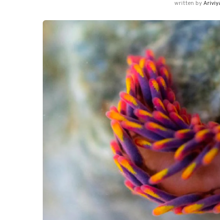
written by
Arivi