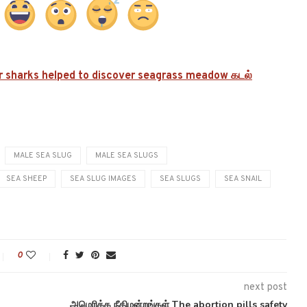
er sharks helped to discover seagrass meadow கடல்
MALE SEA SLUG
MALE SEA SLUGS
SEA SHEEP
SEA SLUG IMAGES
SEA SLUGS
SEA SNAIL
0
next post
அமெரிக்க நீதிமன்றங்கள் The abortion pills safety