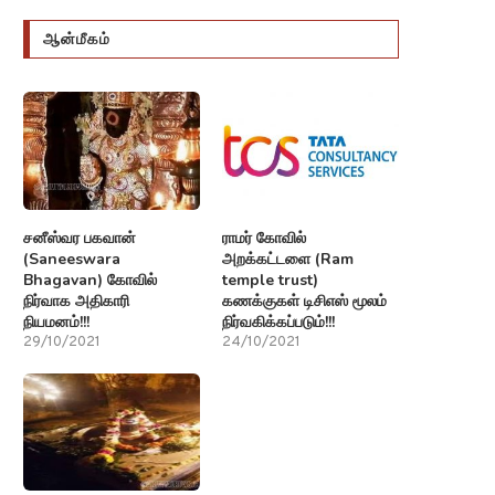
ஆன்மீகம்
சனீஸ்வர பகவான்
ராமர் கோவில்
(Saneeswara
அறக்கட்டளை (Ram
Bhagavan) கோவில்
temple trust)
நிர்வாக அதிகாரி
கணக்குகள் டிசிஎஸ் மூலம்
நியமனம்!!!
நிர்வகிக்கப்படும்!!!
29/10/2021
24/10/2021