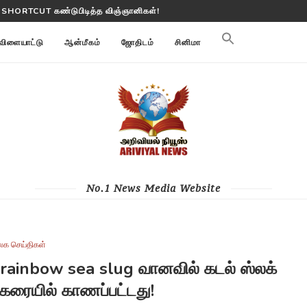
 பூமி மாற்றங்களை கண்காணிக்கிறது
விளையாட்டு
ஆன்மீகம்
ஜோதிடம்
சினிமா
No.1 News Media Website
லக செய்திகள்
 rainbow sea slug வானவில் கடல் ஸ்லக்
்கரையில் காணப்பட்டது!