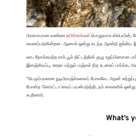
பிரகாசமான வண்ண
உயிரினங்கள்
பொதுவாக ஸ்பெயின், போர்
காணப்படுகின்றன. ஆனால் ஒன்று கடந்த ஆண்டு ஐக்கிய இராச
லாப நோக்கமற்ற ராக் பூல் திட்டத்தின் குழு உறுப்பினரா
இளஞ்சிவப்பு, ஊதா மற்றும் மஞ்சள் நிற உடலைப் பார்க்க, அதை
“பெரும்பாலான நுடிபிராஞ்ச்களைப் போலவே, அதன் சுற்றுப்பு
போன்ற ‘செராட்டா’வைப் பயன்படுத்தி, நம் கைகளில் ஒன்று
கூறினார்.
What’s y