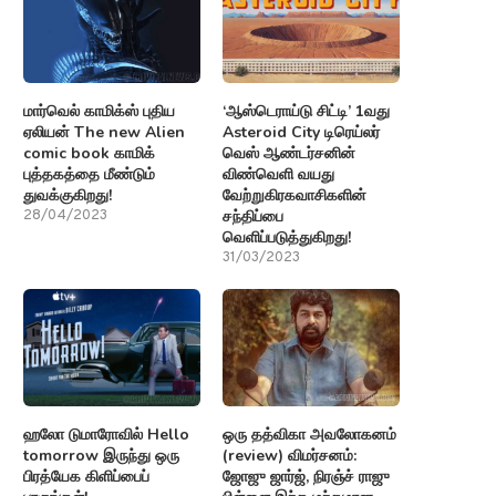
மார்வெல் காமிக்ஸ் புதிய
‘ஆஸ்டெராய்டு சிட்டி’ 1வது
ஏலியன் The new Alien
Asteroid City டிரெய்லர்
comic book காமிக்
வெஸ் ஆண்டர்சனின்
புத்தகத்தை மீண்டும்
விண்வெளி வயது
துவக்குகிறது!
வேற்றுகிரகவாசிகளின்
சந்திப்பை
28/04/2023
வெளிப்படுத்துகிறது!
31/03/2023
ஹலோ டுமாரோவில் Hello
ஒரு தத்விகா அவலோகனம்
tomorrow இருந்து ஒரு
(review) விமர்சனம்:
பிரத்யேக கிளிப்பைப்
ஜோஜு ஜார்ஜ், நிரஞ்ச் ராஜு