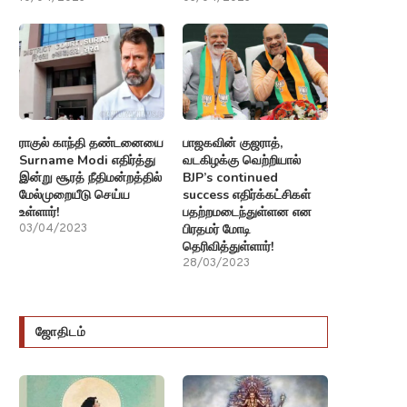
ராகுல் காந்தி தண்டனையை
பாஜகவின் குஜராத்,
Surname Modi எதிர்த்து
வடகிழக்கு வெற்றியால்
இன்று சூரத் நீதிமன்றத்தில்
BJP’s continued
மேல்முறையீடு செய்ய
success எதிர்க்கட்சிகள்
உள்ளார்!
பதற்றமடைந்துள்ளன என
பிரதமர் மோடி
03/04/2023
தெரிவித்துள்ளார்!
28/03/2023
ஜோதிடம்