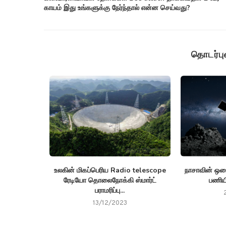
காயம் இது உங்களுக்கு நேர்ந்தால் என்ன செய்வது?
தொடர்ப
ு 2025 ஆம்
உலகின் மிகப்பெரிய Radio telescope
நாசாவின் ஒசை
காலநிலை...
ரேடியோ தொலைநோக்கி ஸ்மார்ட்
பணியி
பராமரிப்பு...
13/12/2023