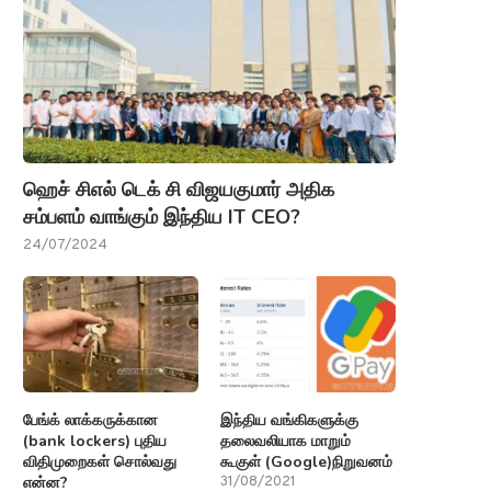
ஹெச் சிஎல் டெக் சி விஜயகுமார் அதிக
சம்பளம் வாங்கும் இந்திய IT CEO?
24/07/2024
பேங்க் லாக்கருக்கான
இந்திய வங்கிகளுக்கு
(bank lockers) புதிய
தலைவலியாக மாறும்
விதிமுறைகள் சொல்வது
கூகுள் (Google)நிறுவனம்
என்ன?
31/08/2021