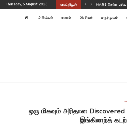
Thursday, 6 August 2026
ஹாட் நியூஸ்
NASA-ISRO NISAR
அறிவியல்
உலகம்
அரசியல்
மருத்துவம்
உ
ஒரு மிகவும் அரிதான Discovered
இங்கிலாந்த் கடற