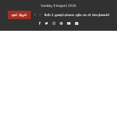
Sunday, 9 August 2026
MESSENGER MISSION DATA நாசா மெசஞ்சர் மிஷன் தரவை விஞ்ஞானிகள் பயன்பட
ஹாட் நியூஸ்
பேரிடர் குறைப்புக்காக புதிய ராடார் செயற்கை