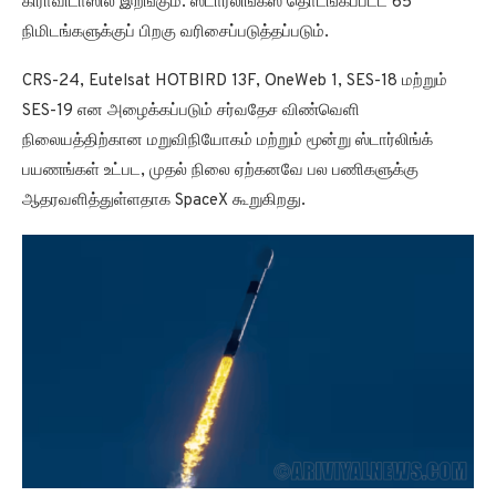
கிராவிடாஸில் இறங்கும். ஸ்டார்லிங்க்ஸ் தொடங்கப்பட்ட 65
நிமிடங்களுக்குப் பிறகு வரிசைப்படுத்தப்படும்.
CRS-24, Eutelsat HOTBIRD 13F, OneWeb 1, SES-18 மற்றும்
SES-19 என அழைக்கப்படும் சர்வதேச விண்வெளி
நிலையத்திற்கான மறுவிநியோகம் மற்றும் மூன்று ஸ்டார்லிங்க்
பயணங்கள் உட்பட, முதல் நிலை ஏற்கனவே பல பணிகளுக்கு
ஆதரவளித்துள்ளதாக SpaceX கூறுகிறது.