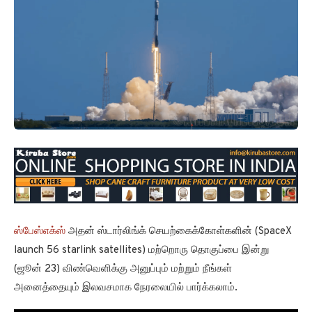
ஸ்பேஸ்எக்ஸ்
அதன் ஸ்டார்லிங்க் செயற்கைக்கோள்களின் (SpaceX
launch 56 starlink satellites) மற்றொரு தொகுப்பை இன்று
(ஜூன் 23) விண்வெளிக்கு அனுப்பும் மற்றும் நீங்கள்
அனைத்தையும் இலவசமாக நேரலையில் பார்க்கலாம்.