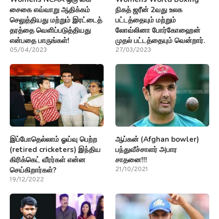
சைகை எவ்வாறு ஆதிக்கம்
நிகத் ஜரீன் 2வது உலக
செலுத்தியது மற்றும் இரட்டைத்
பட்டத்தையும் மற்றும்
தரத்தை வெளிப்படுத்தியது
லோவ்லினா போர்கோஹைன்
என்பதை பாருங்கள்!
முதல் பட்டத்தையும் வென்றார்.
05/04/2023
27/03/2023
இப்போதெல்லாம் ஓய்வு பெற்ற
ஆப்கன் (Afghan bowler)
(retired cricketers) இந்திய
பந்துவீச்சாளர் அபார
கிரிக்கெட் வீரர்கள் என்ன
சாதனை!!!
செய்கிறார்கள்?
21/10/2021
19/12/2022