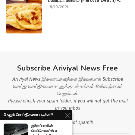
பரோட்டா மரணம் (Parotta Death) –...
18/10/2021
Subscribe Ariviyal News Free
Ariviyal News இணையதளத்தை இலவசமாக Subscribe
செய்து செய்திகளை உடனுக்குடன் உங்கள் மின்னஞ்சலில்
பெறுங்கள்.
Please check your spam folder, if you will not get the mail
in you inbox
மேலும் செய்திகளை படிக்க!!!
&
mark mail as not spam!!!
ஐரோப்பாவின்
பெபிகொலம்போ