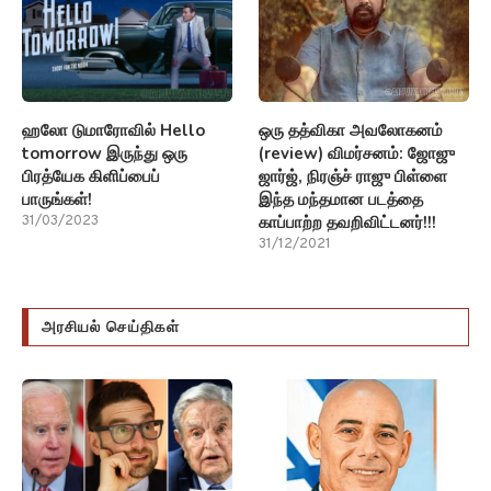
ஹலோ டுமாரோவில் Hello
ஒரு தத்விகா அவலோகனம்
tomorrow இருந்து ஒரு
(review) விமர்சனம்: ஜோஜு
பிரத்யேக கிளிப்பைப்
ஜார்ஜ், நிரஞ்ச் ராஜு பிள்ளை
பாருங்கள்!
இந்த மந்தமான படத்தை
காப்பாற்ற தவறிவிட்டனர்!!!
31/03/2023
31/12/2021
அரசியல் செய்திகள்