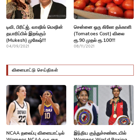
டிவி, பிரிட்ஜ், வாஷிங் மெஷின்
சென்னை ஒரு கிலோ தக்காளி
தயாரிப்பில் இறங்கும்
(Tomatoes Cost) விலை
(Mukesh) முகேஷ்!!!
ரூ.90 முதல் ரூ.100!!!
04/09/2021
08/11/2021
விளையாட்டு செய்திகள்
NCAA தலைப்பு விளையாட்டில்
இந்திய குத்துச்சண்டையில்
Womens NCAA ஒரு கை
Womens World Boxing