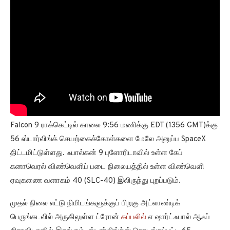
Falcon 9 ராக்கெட்டில் காலை 9:56 மணிக்கு EDT (1356 GMT)க்கு
56 ஸ்டார்லிங்க் செயற்கைக்கோள்களை மேலே அனுப்ப SpaceX
திட்டமிட்டுள்ளது. ஃபால்கன் 9 புளோரிடாவில் உள்ள கேப்
கனாவெரல் விண்வெளிப் படை நிலையத்தில் உள்ள விண்வெளி
ஏவுகணை வளாகம் 40 (SLC-40) இலிருந்து புறப்படும்.
முதல் நிலை எட்டு நிமிடங்களுக்குப் பிறகு அட்லாண்டிக்
பெருங்கடலில் அருகிலுள்ள ட்ரோன்
கப்பலில்
எ ஷார்ட்ஃபால் ஆஃப்