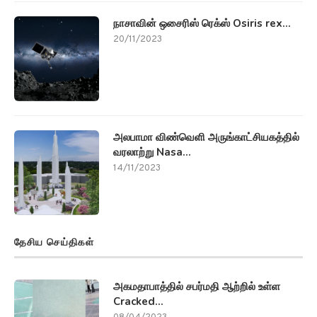
நாசாவின் ஒசைரிஸ் ரெக்ஸ் Osiris rex...
20/11/2023
அலபாமா விண்வெளி அருங்காட்சியகத்தில்
வரலாற்று Nasa...
14/11/2023
தேசிய செய்திகள்
அகமதாபாத்தில் சபர்மதி ஆற்றில் உள்ள
Cracked...