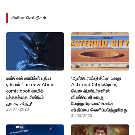
சினிமா செய்திகள்
மார்வெல் காமிக்ஸ் புதிய
‘ஆஸ்டெராய்டு சிட்டி’ 1வது
ஏலியன் The new Alien
Asteroid City டிரெய்லர்
comic book காமிக்
வெஸ் ஆண்டர்சனின்
புத்தகத்தை மீண்டும்
விண்வெளி வயது
துவக்குகிறது!
வேற்றுகிரகவாசிகளின்
சந்திப்பை வெளிப்படுத்துகிறது!
28/04/2023
31/03/2023