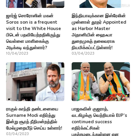
ஜார்ஜ் சொரோஸின் மகன்
இந்தியாவுக்கான இஸ்ரேலின்
Soros son is a frequent
முன்னாள் தூதர் Appointed
visit to the White House
as Harbor Master
பிடென் பதவியேற்றதிலிருந்து
அதானியின் ஹைஃபா
வெள்ளை மாளிகைக்கு
துறைமுகத் தலைவராக
அடிக்கடி வந்துள்ளார்?
நியமிக்கப்பட்டுள்ளார்!
10/04/2023
03/04/2023
ராகுல் காந்தி தண்டனையை
பாஜகவின் குஜராத்,
Surname Modi எதிர்த்து
வடகிழக்கு வெற்றியால் BJP’s
இன்று சூரத் நீதிமன்றத்தில்
continued success
மேல்முறையீடு செய்ய உள்ளார்!
எதிர்க்கட்சிகள்
பதற்றமடைந்துள்ளன என
03/04/2023